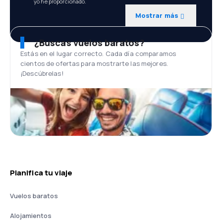
yo he proporcionado.
Mostrar más
¿Buscas vuelos baratos?
Estás en el lugar correcto. Cada día comparamos
cientos de ofertas para mostrarte las mejores.
¡Descúbrelas!
Planifica tu viaje
Vuelos baratos
Alojamientos