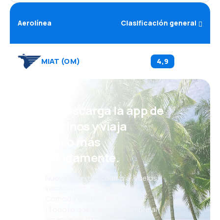
Aerolínea
Clasificación general
MIAT
(
OM
)
4,9
¡Eh! Descarga la app de
eDestinos y viaja
incluso más
cómodamente.
Nuevas ofertas cada día: vuelos,
vacaciones, escapadas
Cómoda gestión de reservas
¡Todo lo que importa, siempre al
alcance de tu mano!