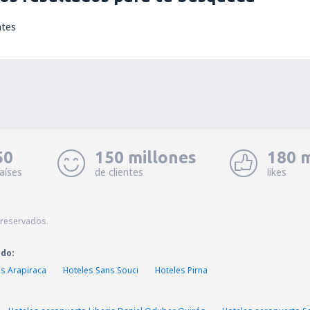
ntes
50
150 millones
180 m
aíses
de clientes
likes
 reservados.
ado:
es Arapiraca
Hoteles Sans Souci
Hoteles Pirna