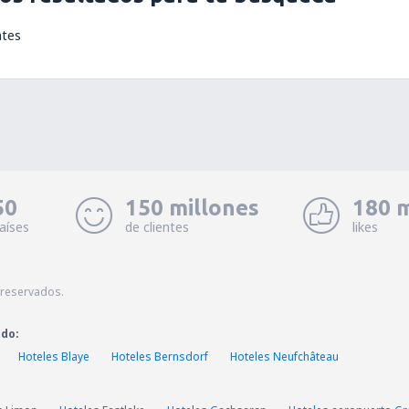
ntes
50
150 millones
180 m
aíses
de clientes
likes
 reservados.
ado:
Hoteles Blaye
Hoteles Bernsdorf
Hoteles Neufchâteau