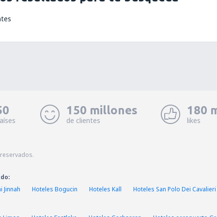
ntes
50
150 millones
180 m
aíses
de clientes
likes
 reservados.
ado:
i Jinnah
Hoteles Bogucin
Hoteles Kall
Hoteles San Polo Dei Cavalieri