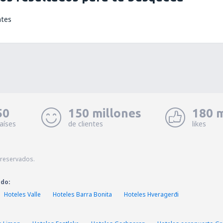
ntes
50
150 millones
180 m
aíses
de clientes
likes
 reservados.
ado:
Hoteles Valle
Hoteles Barra Bonita
Hoteles Hveragerđi