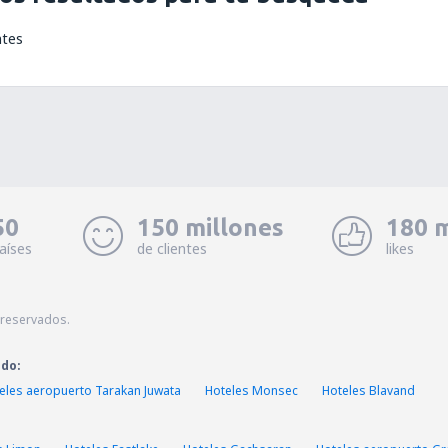
ntes
50
150 millones
180 m
aíses
de clientes
likes
 reservados.
ado:
eles aeropuerto Tarakan Juwata
Hoteles Monsec
Hoteles Blavand