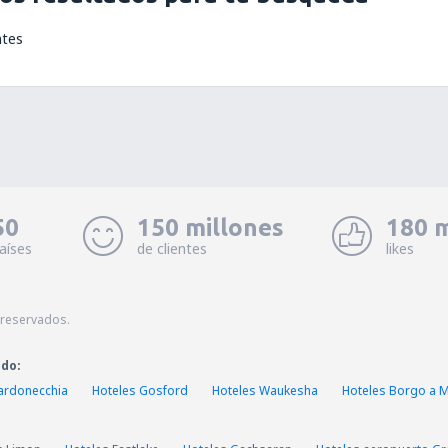
ntes
50
150 millones
180 m
aíses
de clientes
likes
 reservados.
ado:
ardonecchia
Hoteles Gosford
Hoteles Waukesha
Hoteles Borgo a 