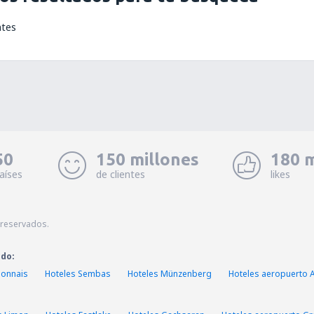
ntes
50
150 millones
180 m
aíses
de clientes
likes
 reservados.
ado:
bonnais
Hoteles Sembas
Hoteles Münzenberg
Hoteles aeropuerto A