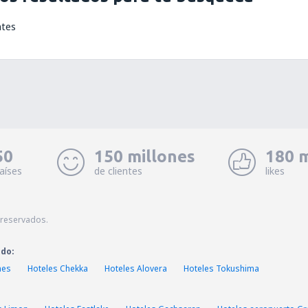
ntes
50
150 millones
180 m
aíses
de clientes
likes
 reservados.
ado:
nes
Hoteles Chekka
Hoteles Alovera
Hoteles Tokushima