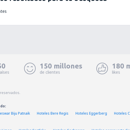
ntes
50
150 millones
180 m
aíses
de clientes
likes
 reservados.
ado:
swar Biju Patnaik
Hoteles Bere Regis
Hoteles Eggerberg
Hoteles C