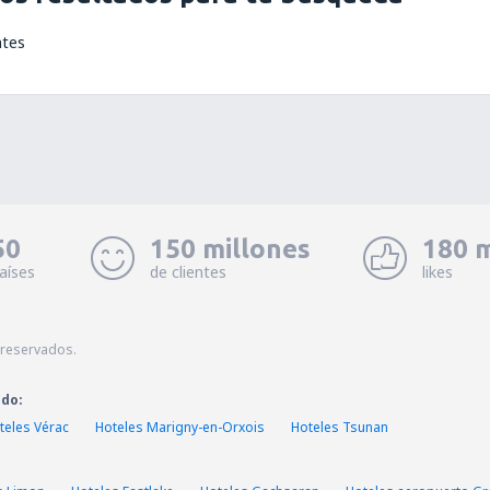
ntes
50
150 millones
180 m
aíses
de clientes
likes
 reservados.
ado:
teles Vérac
Hoteles Marigny-en-Orxois
Hoteles Tsunan