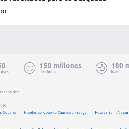
ntes
50
150 millones
180 m
aíses
de clientes
likes
 reservados.
ado:
es Couëron
Hoteles aeropuerto Charleston Yeager
Hoteles Saint-Nazai