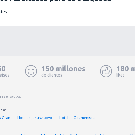
ntes
50
150 millones
180 m
aíses
de clientes
likes
 reservados.
ado:
s Gran
Hoteles Januszkowo
Hoteles Goumenissa