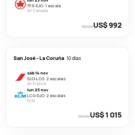
TFS
-
SJO
·
1 escala
Air Canada
US$ 992
desde
San José
-
La Coruńa
10 días
sáb 14 nov
SJO
-
LCG
·
2 escalas
Air France
lun 23 nov
LCG
-
SJO
·
2 escalas
KLM
US$ 1 015
desde