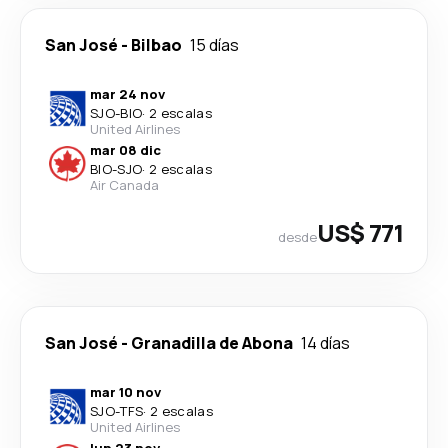
San José
-
Bilbao
15 días
mar 24 nov
SJO
-
BIO
·
2 escalas
United Airlines
mar 08 dic
BIO
-
SJO
·
2 escalas
Air Canada
US$ 771
desde
San José
-
Granadilla de Abona
14 días
mar 10 nov
SJO
-
TFS
·
2 escalas
United Airlines
lun 23 nov