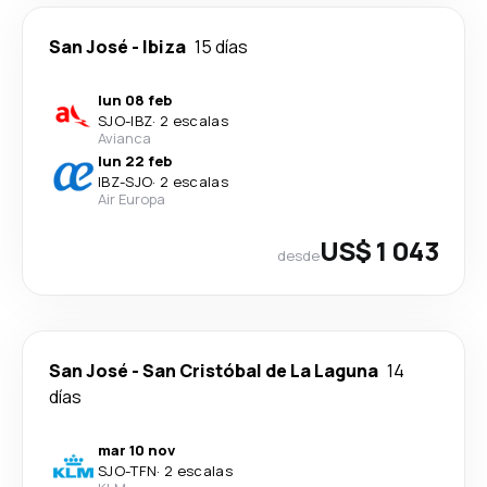
San José
-
Ibiza
15 días
lun 08 feb
SJO
-
IBZ
·
2 escalas
Avianca
lun 22 feb
IBZ
-
SJO
·
2 escalas
Air Europa
US$ 1 043
desde
San José
-
San Cristóbal de La Laguna
14
días
mar 10 nov
SJO
-
TFN
·
2 escalas