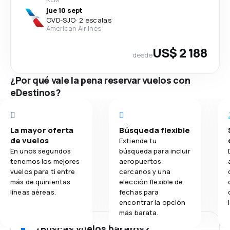
jue 10 sept
OVD
-
SJO
·
2 escalas
American Airlines
US$ 2 188
desde
¿Por qué vale la pena reservar vuelos con
eDestinos?
La mayor oferta
Búsqueda flexible
de vuelos
Extiende tu
En unos segundos
búsqueda para incluir
tenemos los mejores
aeropuertos
vuelos para ti entre
cercanos y una
más de quinientas
elección flexible de
líneas aéreas.
fechas para
encontrar la opción
más barata.
¿Buscas vuelos baratos?