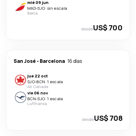
mié 09 jun
MAD
-
SJO
·
sin escala
Iberia
US$ 700
desde
San José
-
Barcelona
16 días
jue 22 oct
SJO
-
BCN
·
1 escala
Air Canada
vie 06 nov
BCN
-
SJO
·
1 escala
Lufthansa
US$ 708
desde