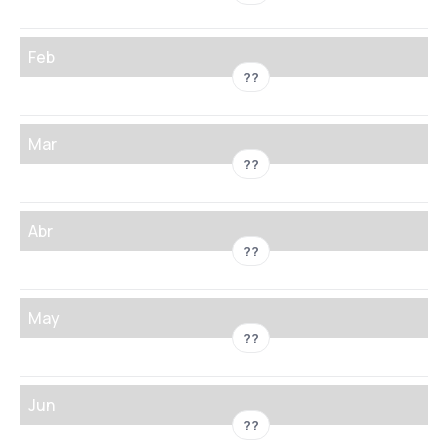
Feb
??
Mar
??
Abr
??
May
??
Jun
??