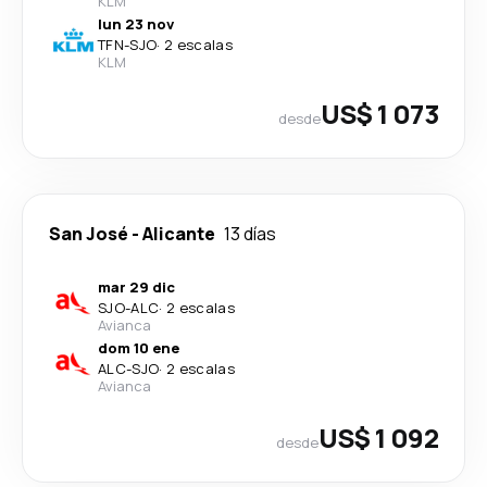
KLM
lun 23 nov
TFN
-
SJO
·
2 escalas
KLM
US$ 1 073
desde
San José
-
Alicante
13 días
mar 29 dic
SJO
-
ALC
·
2 escalas
Avianca
dom 10 ene
ALC
-
SJO
·
2 escalas
Avianca
US$ 1 092
desde