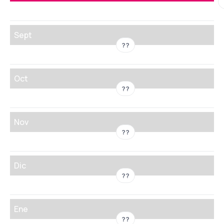
Sept
??
Oct
??
Nov
??
Dic
??
Ene
??