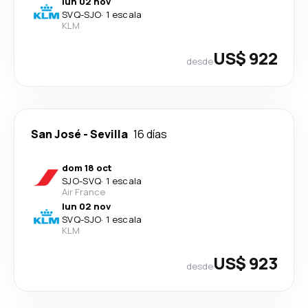
lun 02 nov
SVQ
-
SJO
·
1 escala
KLM
US$ 922
desde
San José
-
Sevilla
16 días
dom 18 oct
SJO
-
SVQ
·
1 escala
Air France
lun 02 nov
SVQ
-
SJO
·
1 escala
KLM
US$ 923
desde