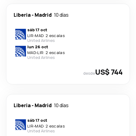
Liberia
-
Madrid
10 días
sáb 17 oct
LIR
-
MAD
·
2 escalas
United Airlines
lun 26 oct
MAD
-
LIR
·
2 escalas
United Airlines
US$ 744
desde
Liberia
-
Madrid
10 días
sáb 17 oct
LIR
-
MAD
·
2 escalas
United Airlines