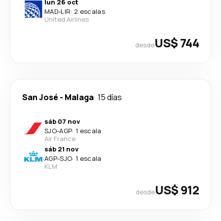
lun 26 oct
MAD
-
LIR
·
2 escalas
United Airlines
US$ 744
desde
San José
-
Malaga
15 días
sáb 07 nov
SJO
-
AGP
·
1 escala
Air France
sáb 21 nov
AGP
-
SJO
·
1 escala
KLM
US$ 912
desde