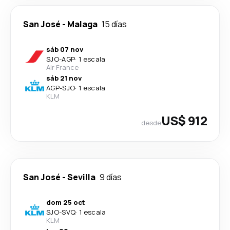
San José
-
Malaga
15 días
sáb 07 nov
SJO
-
AGP
·
1 escala
Air France
sáb 21 nov
AGP
-
SJO
·
1 escala
KLM
US$ 912
desde
San José
-
Sevilla
9 días
dom 25 oct
SJO
-
SVQ
·
1 escala
KLM