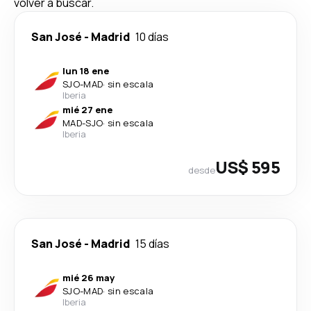
volver a buscar.
San José
-
Madrid
10 días
lun 18 ene
SJO
-
MAD
·
sin escala
Iberia
mié 27 ene
MAD
-
SJO
·
sin escala
Iberia
US$ 595
desde
San José
-
Madrid
15 días
mié 26 may
SJO
-
MAD
·
sin escala
Iberia