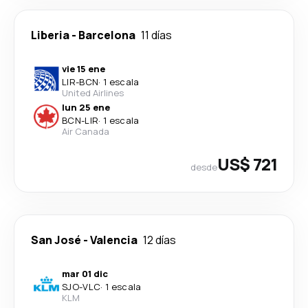
Liberia
-
Barcelona
11 días
vie 15 ene
LIR
-
BCN
·
1 escala
United Airlines
lun 25 ene
BCN
-
LIR
·
1 escala
Air Canada
US$ 721
desde
San José
-
Valencia
12 días
mar 01 dic
SJO
-
VLC
·
1 escala
KLM