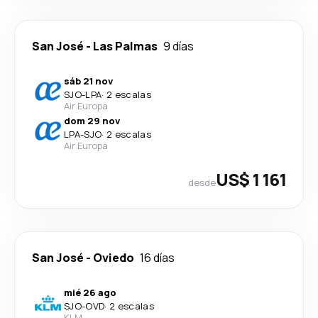
San José
-
Las Palmas
9 días
sáb 21 nov
SJO
-
LPA
·
2 escalas
Air Europa
dom 29 nov
LPA
-
SJO
·
2 escalas
Air Europa
US$ 1 161
desde
San José
-
Oviedo
16 días
mié 26 ago
SJO
-
OVD
·
2 escalas
KLM