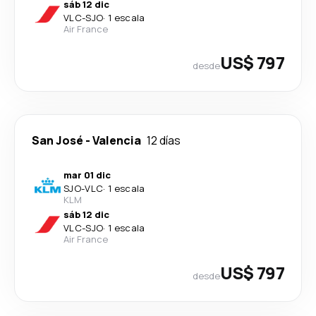
sáb 12 dic
VLC
-
SJO
·
1 escala
Air France
US$ 797
desde
San José
-
Valencia
12 días
mar 01 dic
SJO
-
VLC
·
1 escala
KLM
sáb 12 dic
VLC
-
SJO
·
1 escala
Air France
US$ 797
desde