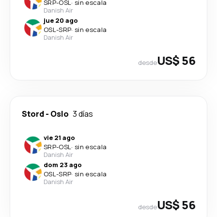
SRP
-
OSL
·
sin escala
Danish Air
jue 20 ago
OSL
-
SRP
·
sin escala
Danish Air
US$ 56
desde
Stord
-
Oslo
3 días
vie 21 ago
SRP
-
OSL
·
sin escala
Danish Air
dom 23 ago
OSL
-
SRP
·
sin escala
Danish Air
US$ 56
desde