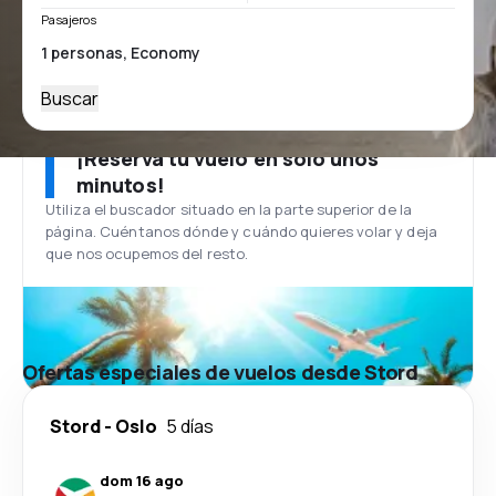
Pasajeros
Buscar
¡Reserva tu vuelo en solo unos
minutos!
Utiliza el buscador situado en la parte superior de la
página. Cuéntanos dónde y cuándo quieres volar y deja
que nos ocupemos del resto.
Ofertas especiales de vuelos desde Stord
Stord
-
Oslo
5 días
dom 16 ago