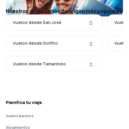
Nuestros aeropuertos de origen más populares
Vuelos desde San José
Vuelos
Vuelos desde Golfito
Vuelos
Vuelos desde Tamarindo
Planifica tu viaje
Vuelos baratos
Alojamientos