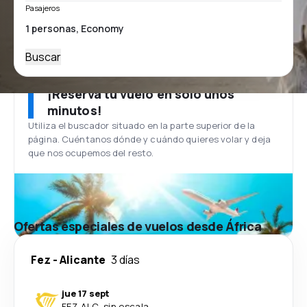
Pasajeros
Buscar
¡Reserva tu vuelo en solo unos
minutos!
Utiliza el buscador situado en la parte superior de la
página. Cuéntanos dónde y cuándo quieres volar y deja
que nos ocupemos del resto.
Ofertas especiales de vuelos desde África
Fez
-
Alicante
3 días
jue 17 sept
FEZ
-
ALC
·
sin escala