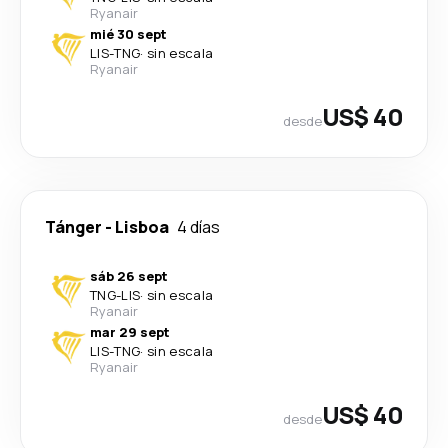
Ryanair
mié 30 sept
LIS
-
TNG
·
sin escala
Ryanair
US$ 40
desde
Tánger
-
Lisboa
4 días
sáb 26 sept
TNG
-
LIS
·
sin escala
Ryanair
mar 29 sept
LIS
-
TNG
·
sin escala
Ryanair
US$ 40
desde