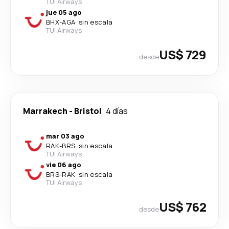
TUI Airways
jue 05 ago
BHX
-
AGA
·
sin escala
TUI Airways
US$ 729
desde
Marrakech
-
Bristol
4 días
mar 03 ago
RAK
-
BRS
·
sin escala
TUI Airways
vie 06 ago
BRS
-
RAK
·
sin escala
TUI Airways
US$ 762
desde