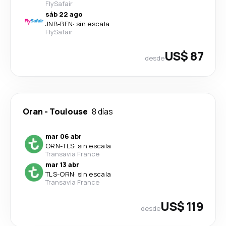
FlySafair
sáb 22 ago
JNB
-
BFN
·
sin escala
FlySafair
US$ 87
desde
Oran
-
Toulouse
8 días
mar 06 abr
ORN
-
TLS
·
sin escala
Transavia France
mar 13 abr
TLS
-
ORN
·
sin escala
Transavia France
US$ 119
desde