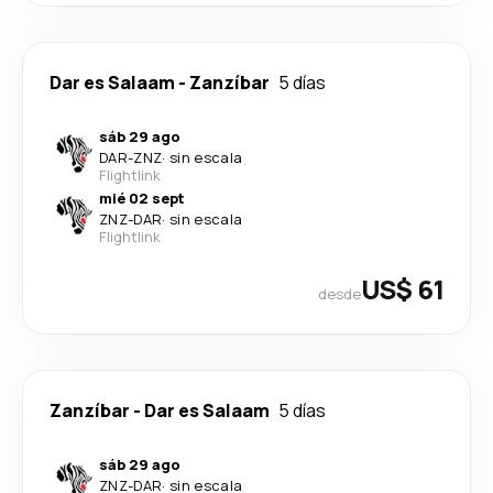
Dar es Salaam
-
Zanzíbar
5 días
sáb 29 ago
DAR
-
ZNZ
·
sin escala
Flightlink
mié 02 sept
ZNZ
-
DAR
·
sin escala
Flightlink
US$ 61
desde
Zanzíbar
-
Dar es Salaam
5 días
sáb 29 ago
ZNZ
-
DAR
·
sin escala