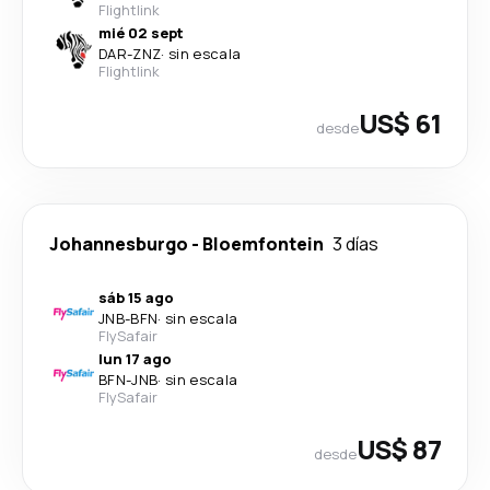
Flightlink
mié 02 sept
DAR
-
ZNZ
·
sin escala
Flightlink
US$ 61
desde
Johannesburgo
-
Bloemfontein
3 días
sáb 15 ago
JNB
-
BFN
·
sin escala
FlySafair
lun 17 ago
BFN
-
JNB
·
sin escala
FlySafair
US$ 87
desde