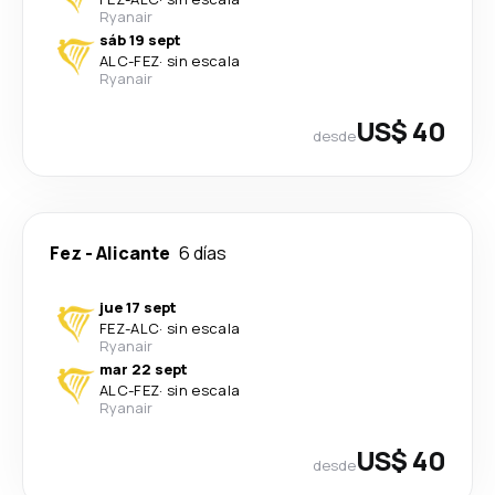
Ryanair
sáb 19 sept
ALC
-
FEZ
·
sin escala
Ryanair
US$ 40
desde
Fez
-
Alicante
6 días
jue 17 sept
FEZ
-
ALC
·
sin escala
Ryanair
mar 22 sept
ALC
-
FEZ
·
sin escala
Ryanair
US$ 40
desde