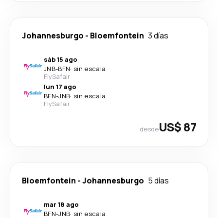
Johannesburgo
-
Bloemfontein
3 días
sáb 15 ago
JNB
-
BFN
·
sin escala
FlySafair
lun 17 ago
BFN
-
JNB
·
sin escala
FlySafair
US$ 87
desde
Bloemfontein
-
Johannesburgo
5 días
mar 18 ago
BFN
-
JNB
·
sin escala