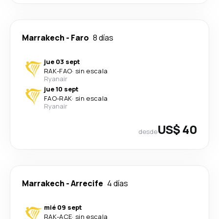
Marrakech
-
Faro
8 días
jue 03 sept
RAK
-
FAO
·
sin escala
Ryanair
jue 10 sept
FAO
-
RAK
·
sin escala
Ryanair
US$ 40
desde
Marrakech
-
Arrecife
4 días
mié 09 sept
RAK
-
ACE
·
sin escala