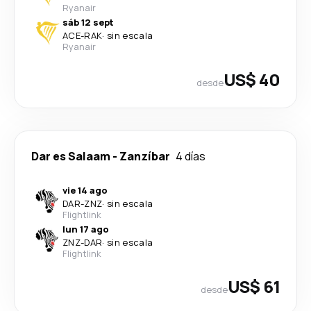
Ryanair
sáb 12 sept
ACE
-
RAK
·
sin escala
Ryanair
US$ 40
desde
Dar es Salaam
-
Zanzíbar
4 días
vie 14 ago
DAR
-
ZNZ
·
sin escala
Flightlink
lun 17 ago
ZNZ
-
DAR
·
sin escala
Flightlink
US$ 61
desde