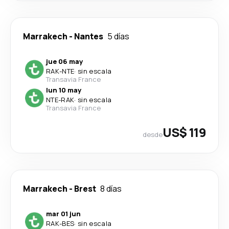
Marrakech
-
Nantes
5 días
jue 06 may
RAK
-
NTE
·
sin escala
Transavia France
lun 10 may
NTE
-
RAK
·
sin escala
Transavia France
US$ 119
desde
Marrakech
-
Brest
8 días
mar 01 jun
RAK
-
BES
·
sin escala