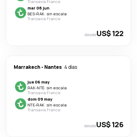
Transavia France
mar 08 jun
BES
-
RAK
·
sin escala
Transavia France
US$ 122
desde
Marrakech
-
Nantes
4 días
jue 06 may
RAK
-
NTE
·
sin escala
Transavia France
dom 09 may
NTE
-
RAK
·
sin escala
Transavia France
US$ 126
desde