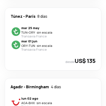
Túnez
-
París
8 días
mar 25 may
TUN
-
ORY
·
sin escala
Transavia France
mar 01 jun
ORY
-
TUN
·
sin escala
Transavia France
US$ 135
desde
Agadir
-
Birmingham
4 días
lun 02 ago
AGA
-
BHX
·
sin escala