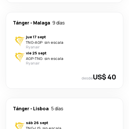
Tánger
-
Malaga
9 días
jue 17 sept
TNG
-
AGP
·
sin escala
Ryanair
vie 25 sept
AGP
-
TNG
·
sin escala
Ryanair
US$ 40
desde
Tánger
-
Lisboa
5 días
sáb 26 sept
TNG
-
LIS
·
sin escala