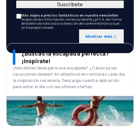
Suscríbete
Más viajes a precios fantásticos en nuestra newsletter.
Acepto recibir información comercial de eSky.pl S.A. (en forma
de boletín de noticias) a la dirección de correo electrónico que
yo he proporcionado.
Mostrar más
¿Buscas la escapada perfecta?
¡Inspírate!
¿Necesitas ideas para una escapada? ¿O buscas las
vacaciones ideales? En eDestinos encontrarás cada día
la inspiración necesaria. Descarga nuestra aplicación
para estar al día con las últimas ofertas.