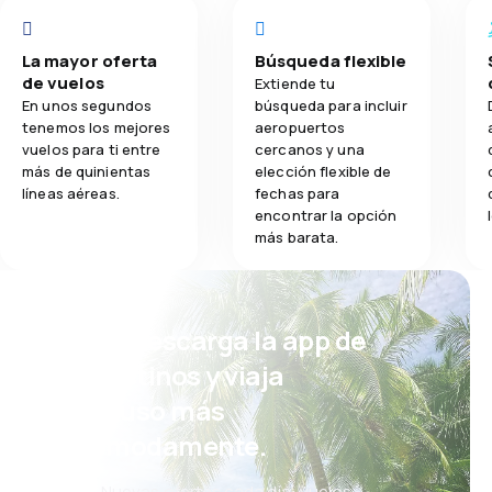
La mayor oferta
Búsqueda flexible
de vuelos
Extiende tu
En unos segundos
búsqueda para incluir
tenemos los mejores
aeropuertos
vuelos para ti entre
cercanos y una
más de quinientas
elección flexible de
líneas aéreas.
fechas para
encontrar la opción
más barata.
¡Eh! Descarga la app de
eDestinos y viaja
incluso más
cómodamente.
Nuevas ofertas cada día: vuelos,