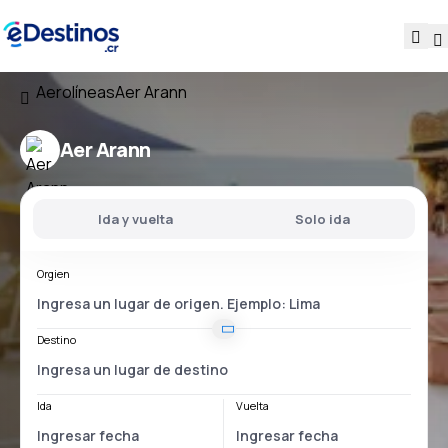
Aerolíneas
Aer Arann
Aer Arann
Ida y vuelta
Solo ida
Orgien
Destino
Ida
Vuelta