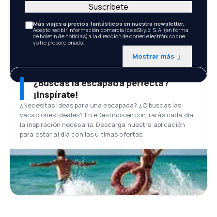
Suscríbete
Más viajes a precios fantásticos en nuestra newsletter.
Acepto recibir información comercial de eSky.pl S.A. (en forma
de boletín de noticias) a la dirección de correo electrónico que
yo he proporcionado.
Mostrar más
¿Buscas la escapada perfecta?
¡Inspírate!
¿Necesitas ideas para una escapada? ¿O buscas las
vacaciones ideales? En eDestinos encontrarás cada día
la inspiración necesaria. Descarga nuestra aplicación
para estar al día con las últimas ofertas.