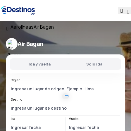
Aerolíneas
Air Bagan
Air Bagan
Ida y vuelta
Solo ida
Orgien
Destino
Ida
Vuelta