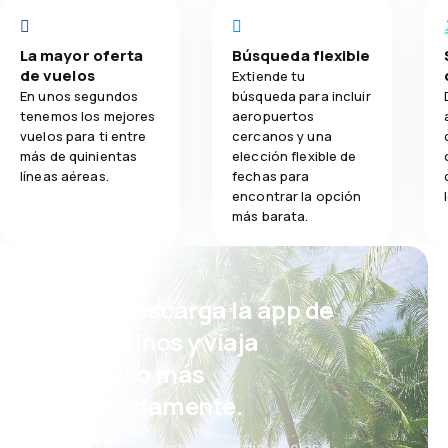
La mayor oferta
Búsqueda flexible
de vuelos
Extiende tu
En unos segundos
búsqueda para incluir
tenemos los mejores
aeropuertos
vuelos para ti entre
cercanos y una
más de quinientas
elección flexible de
líneas aéreas.
fechas para
encontrar la opción
más barata.
¡Eh! Descarga la app de
eDestinos y viaja
incluso más
cómodamente.
Nuevas ofertas cada día: vuelos,