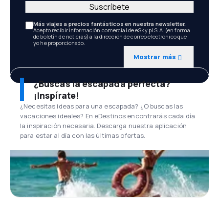
Suscríbete
Más viajes a precios fantásticos en nuestra newsletter.
Acepto recibir información comercial de eSky.pl S.A. (en forma
de boletín de noticias) a la dirección de correo electrónico que
yo he proporcionado.
Mostrar más
¿Buscas la escapada perfecta?
¡Inspírate!
¿Necesitas ideas para una escapada? ¿O buscas las
vacaciones ideales? En eDestinos encontrarás cada día
la inspiración necesaria. Descarga nuestra aplicación
para estar al día con las últimas ofertas.