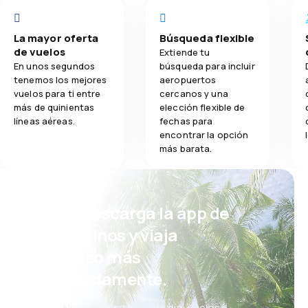
La mayor oferta
Búsqueda flexible
de vuelos
Extiende tu
En unos segundos
búsqueda para incluir
tenemos los mejores
aeropuertos
vuelos para ti entre
cercanos y una
más de quinientas
elección flexible de
líneas aéreas.
fechas para
encontrar la opción
más barata.
¡Eh! Descarga la app de
eDestinos y viaja
incluso más
cómodamente.
Nuevas ofertas cada día: vuelos,