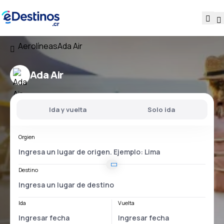
Aerolíneas
Ada Air
Ada Air
Ida y vuelta
Solo ida
Orgien
Destino
Ida
Vuelta