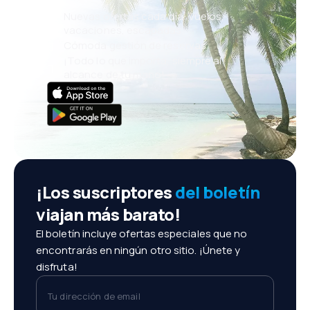
Nuevas ofertas cada día: vuelos,
vacaciones, escapadas
Cómoda gestión de reservas
¡Todo lo que importa, siempre al
alcance de tu mano!
¡Los suscriptores
del boletín
viajan más barato!
El boletín incluye ofertas especiales que no
encontrarás en ningún otro sitio. ¡Únete y
disfruta!
Tu dirección de email