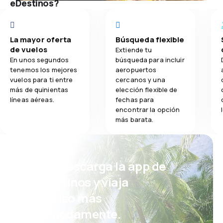
eDestinos?
La mayor oferta
Búsqueda flexible
de vuelos
Extiende tu
En unos segundos
búsqueda para incluir
tenemos los mejores
aeropuertos
vuelos para ti entre
cercanos y una
más de quinientas
elección flexible de
líneas aéreas.
fechas para
encontrar la opción
más barata.
¡Eh! Descarga la app de
eDestinos y viaja
incluso más
cómodamente.