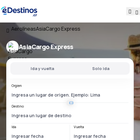
Aerolíneas
AsiaCargo Express
AsiaCargo Express
Ida y vuelta
Solo ida
Orgien
Destino
Ida
Vuelta