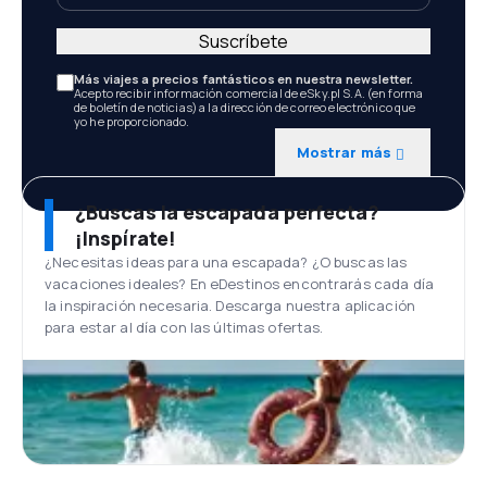
Suscríbete
Más viajes a precios fantásticos en nuestra newsletter.
Acepto recibir información comercial de eSky.pl S.A. (en forma
de boletín de noticias) a la dirección de correo electrónico que
yo he proporcionado.
Mostrar más
¿Buscas la escapada perfecta?
¡Inspírate!
¿Necesitas ideas para una escapada? ¿O buscas las
vacaciones ideales? En eDestinos encontrarás cada día
la inspiración necesaria. Descarga nuestra aplicación
para estar al día con las últimas ofertas.