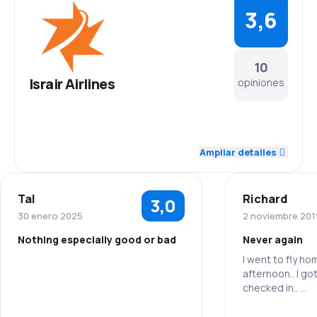
3,6
10
Israir Airlines
opiniones
4,1
Personal
Ampliar detalles
3,6
Puntualidad
Tal
Richard
3,0
3,9
Red de conexiones
30 enero 2025
2 noviembre 201
Nothing especially good or bad
Never again
3,2
Precio del billete
I went to fly h
afternoon.. I go
3,2
Comodidad de viaje
checked in..
3,7
Then my flight 
Transporte de equipaje