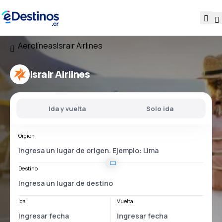
Aerolíneas
Israir Airlines
Israir Airlines
Ida y vuelta
Solo ida
Orgien
Destino
Ida
Vuelta