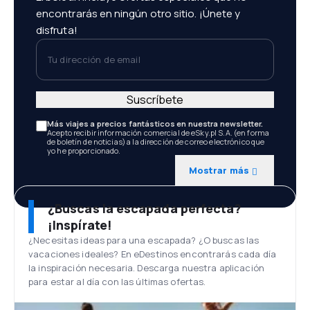
encontrarás en ningún otro sitio. ¡Únete y
disfruta!
Tu dirección de email
Suscríbete
Más viajes a precios fantásticos en nuestra newsletter.
Acepto recibir información comercial de eSky.pl S.A. (en forma
de boletín de noticias) a la dirección de correo electrónico que
yo he proporcionado.
Mostrar más
¿Buscas la escapada perfecta?
¡Inspírate!
¿Necesitas ideas para una escapada? ¿O buscas las
vacaciones ideales? En eDestinos encontrarás cada día
la inspiración necesaria. Descarga nuestra aplicación
para estar al día con las últimas ofertas.