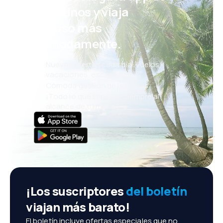
finally escorted 
eDestinos y viaja
incluso más
12hrs later’ £7
where I started.
cómodamente.
I've just booked
Nuevas ofertas cada día: vuelos,
£400 to fly ba
vacaciones, escapadas
Cómoda gestión de reservas
¡Todo lo que importa, siempre al
alcance de tu mano!
¡Los suscriptores
del boletín
viajan más barato!
El boletín incluye ofertas especiales que no