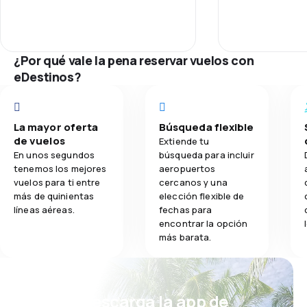
Personal
which meant I 
connection flight
3,8
Comidas
Puntualidad
was with comple
airline.. no one 
¿Por qué vale la pena reservar vuelos con
for so it’s my fau
Red de conex
eDestinos?
connection fligh
later flight from
Precio del bill
I boarded the fli
the run way for
La mayor oferta
Búsqueda flexible
Comodidad de
meant I knew I 
de vuelos
Extiende tu
new flight I just 
En unos segundos
búsqueda para incluir
thought I would 
Transporte de
tenemos los mejores
aeropuertos
Cyprus than Isra
vuelos para ti entre
cercanos y una
get off the plan
más de quinientas
elección flexible de
Comidas
líneas aéreas.
fechas para
Staff said I can’
encontrar la opción
are locked an we
más barata.
I said nah’ I’m ge
they said no! Sit
fly with me sta
to sit down’ I’m 
¡Eh! Descarga la app de
plane’ everyone