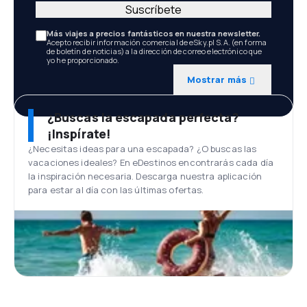
Suscríbete
Más viajes a precios fantásticos en nuestra newsletter.
Acepto recibir información comercial de eSky.pl S.A. (en forma
de boletín de noticias) a la dirección de correo electrónico que
yo he proporcionado.
Mostrar más
¿Buscas la escapada perfecta?
¡Inspírate!
¿Necesitas ideas para una escapada? ¿O buscas las
vacaciones ideales? En eDestinos encontrarás cada día
la inspiración necesaria. Descarga nuestra aplicación
para estar al día con las últimas ofertas.