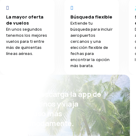
La mayor oferta
Búsqueda flexible
de vuelos
Extiende tu
En unos segundos
búsqueda para incluir
tenemos los mejores
aeropuertos
vuelos para ti entre
cercanos y una
más de quinientas
elección flexible de
líneas aéreas.
fechas para
encontrar la opción
más barata.
¡Eh! Descarga la app de
eDestinos y viaja
incluso más
cómodamente.
Nuevas ofertas cada día: vuelos,