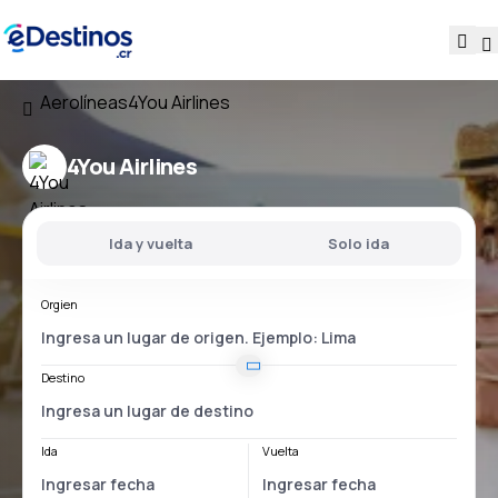
Aerolíneas
4You Airlines
4You Airlines
Ida y vuelta
Solo ida
Orgien
Destino
Ida
Vuelta