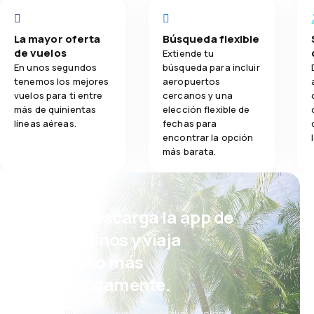
La mayor oferta
Búsqueda flexible
de vuelos
Extiende tu
En unos segundos
búsqueda para incluir
tenemos los mejores
aeropuertos
vuelos para ti entre
cercanos y una
más de quinientas
elección flexible de
líneas aéreas.
fechas para
encontrar la opción
más barata.
¡Eh! Descarga la app de
eDestinos y viaja
incluso más
cómodamente.
Nuevas ofertas cada día: vuelos,