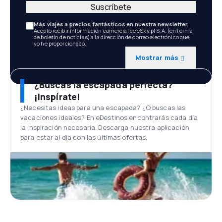
Suscríbete
Más viajes a precios fantásticos en nuestra newsletter.
Acepto recibir información comercial de eSky.pl S.A. (en forma
de boletín de noticias) a la dirección de correo electrónico que
yo he proporcionado.
Mostrar más
¿Buscas la escapada perfecta?
¡Inspírate!
¿Necesitas ideas para una escapada? ¿O buscas las
vacaciones ideales? En eDestinos encontrarás cada día
la inspiración necesaria. Descarga nuestra aplicación
para estar al día con las últimas ofertas.