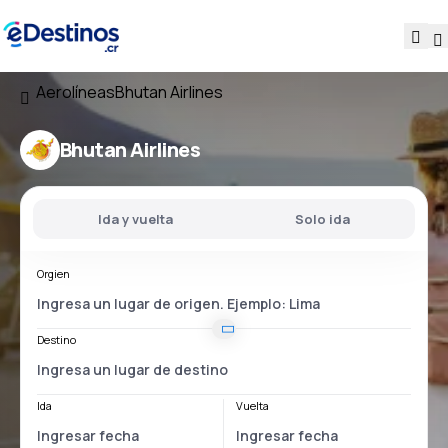
Aerolíneas
Bhutan Airlines
Bhutan Airlines
Ida y vuelta
Solo ida
Orgien
Destino
Ida
Vuelta