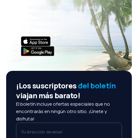
Nuevas ofertas cada día: vuelos,
vacaciones, escapadas
Cómoda gestión de reservas
¡Todo lo que importa, siempre al
alcance de tu mano!
¡Los suscriptores
del boletín
viajan más barato!
El boletín incluye ofertas especiales que no
encontrarás en ningún otro sitio. ¡Únete y
disfruta!
Tu dirección de email