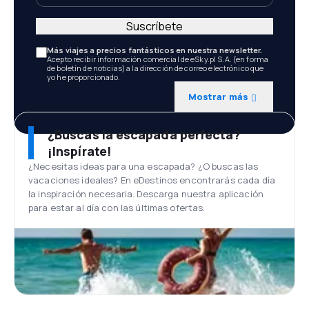
Suscríbete
Más viajes a precios fantásticos en nuestra newsletter.
Acepto recibir información comercial de eSky.pl S.A. (en forma
de boletín de noticias) a la dirección de correo electrónico que
yo he proporcionado.
Mostrar más
¿Buscas la escapada perfecta?
¡Inspírate!
¿Necesitas ideas para una escapada? ¿O buscas las
vacaciones ideales? En eDestinos encontrarás cada día
la inspiración necesaria. Descarga nuestra aplicación
para estar al día con las últimas ofertas.