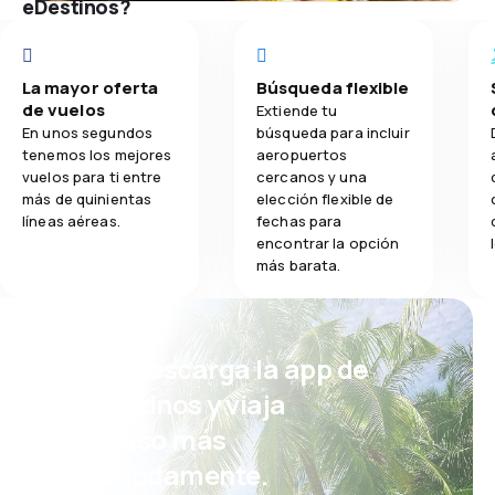
eDestinos?
La mayor oferta
Búsqueda flexible
de vuelos
Extiende tu
En unos segundos
búsqueda para incluir
tenemos los mejores
aeropuertos
vuelos para ti entre
cercanos y una
más de quinientas
elección flexible de
líneas aéreas.
fechas para
encontrar la opción
más barata.
¡Eh! Descarga la app de
eDestinos y viaja
incluso más
cómodamente.