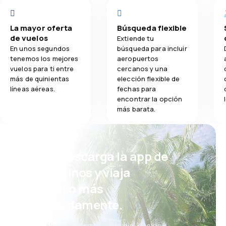
La mayor oferta
Búsqueda flexible
de vuelos
Extiende tu
En unos segundos
búsqueda para incluir
tenemos los mejores
aeropuertos
vuelos para ti entre
cercanos y una
más de quinientas
elección flexible de
líneas aéreas.
fechas para
encontrar la opción
más barata.
¡Eh! Descarga la app de
eDestinos y viaja
incluso más
cómodamente.
Nuevas ofertas cada día: vuelos,