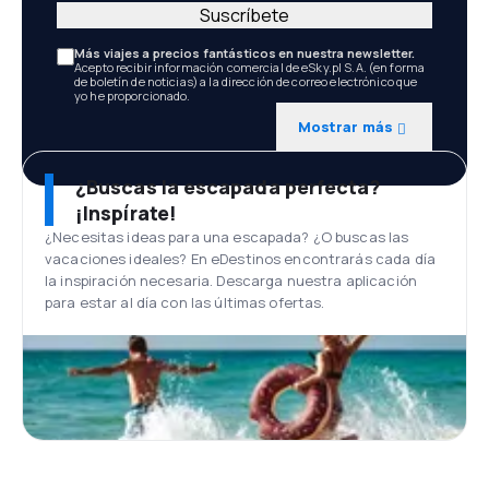
Suscríbete
Más viajes a precios fantásticos en nuestra newsletter.
Acepto recibir información comercial de eSky.pl S.A. (en forma
de boletín de noticias) a la dirección de correo electrónico que
yo he proporcionado.
Mostrar más
¿Buscas la escapada perfecta?
¡Inspírate!
¿Necesitas ideas para una escapada? ¿O buscas las
vacaciones ideales? En eDestinos encontrarás cada día
la inspiración necesaria. Descarga nuestra aplicación
para estar al día con las últimas ofertas.