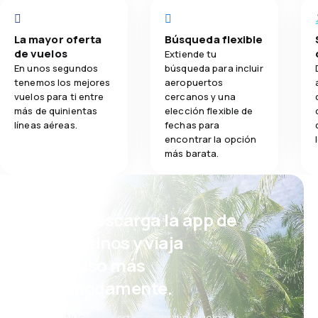
La mayor oferta
Búsqueda flexible
de vuelos
Extiende tu
En unos segundos
búsqueda para incluir
tenemos los mejores
aeropuertos
vuelos para ti entre
cercanos y una
más de quinientas
elección flexible de
líneas aéreas.
fechas para
encontrar la opción
más barata.
¡Eh! Descarga la app de
eDestinos y viaja
incluso más
cómodamente.
Nuevas ofertas cada día: vuelos,