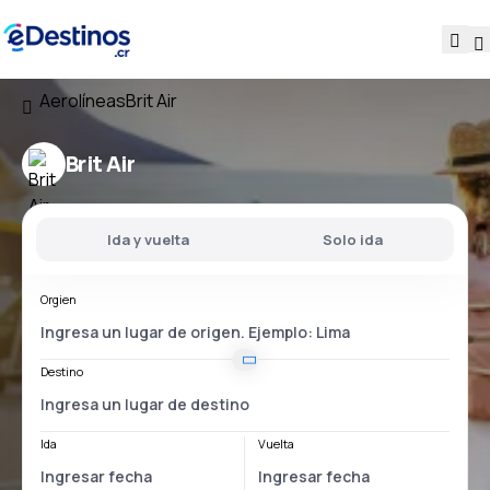
Aerolíneas
Brit Air
Brit Air
Ida y vuelta
Solo ida
Orgien
Destino
Ida
Vuelta