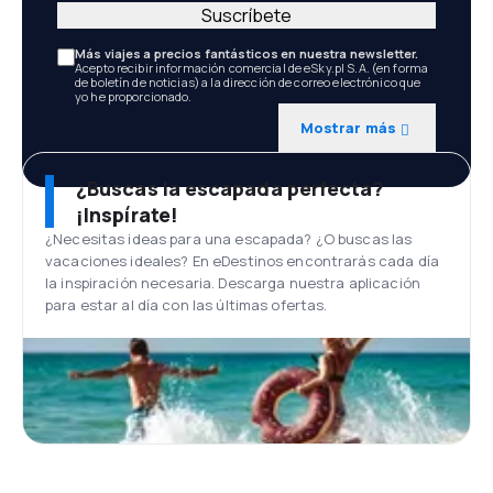
Suscríbete
Más viajes a precios fantásticos en nuestra newsletter.
Acepto recibir información comercial de eSky.pl S.A. (en forma
de boletín de noticias) a la dirección de correo electrónico que
yo he proporcionado.
Mostrar más
¿Buscas la escapada perfecta?
¡Inspírate!
¿Necesitas ideas para una escapada? ¿O buscas las
vacaciones ideales? En eDestinos encontrarás cada día
la inspiración necesaria. Descarga nuestra aplicación
para estar al día con las últimas ofertas.