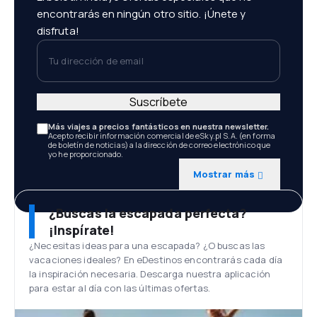
encontrarás en ningún otro sitio. ¡Únete y
disfruta!
Tu dirección de email
Suscríbete
Más viajes a precios fantásticos en nuestra newsletter.
Acepto recibir información comercial de eSky.pl S.A. (en forma
de boletín de noticias) a la dirección de correo electrónico que
yo he proporcionado.
Mostrar más
¿Buscas la escapada perfecta?
¡Inspírate!
¿Necesitas ideas para una escapada? ¿O buscas las
vacaciones ideales? En eDestinos encontrarás cada día
la inspiración necesaria. Descarga nuestra aplicación
para estar al día con las últimas ofertas.