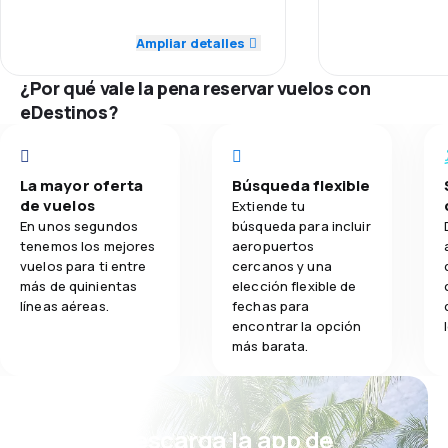
5,0
Puntualidad
Ampliar detalles
4,5
Comidas
4,0
Red de conexiones
¿Por qué vale la pena reservar vuelos con
eDestinos?
4,0
Precio del billete
3,0
Comodidad de viaje
La mayor oferta
Búsqueda flexible
de vuelos
Extiende tu
5,0
Transporte de equipaje
En unos segundos
búsqueda para incluir
tenemos los mejores
aeropuertos
vuelos para ti entre
cercanos y una
4,0
Comidas
más de quinientas
elección flexible de
líneas aéreas.
fechas para
encontrar la opción
más barata.
¡Eh! Descarga la app de