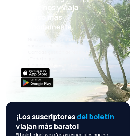
eDestinos y viaja
incluso más
cómodamente.
Nuevas ofertas cada día: vuelos,
vacaciones, escapadas
Cómoda gestión de reservas
¡Todo lo que importa, siempre al
alcance de tu mano!
¡Los suscriptores
del boletín
viajan más barato!
El boletín incluye ofertas especiales que no