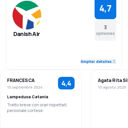
4,7
3
Danish Air
opiniones
5,0
Personal
Ampliar detalles
5,0
Puntualidad
FRANCESCA
Agata Rita S
4,4
4,5
Red de conexiones
10 septiembre 2024
10 agosto 2025
Lampedusa Catania
4,5
Precio del billete
Tratto breve con orari rispettati,
personale cortese
4,0
Comodidad de viaje
5,0
Personal
5,0
Transporte de equipaje