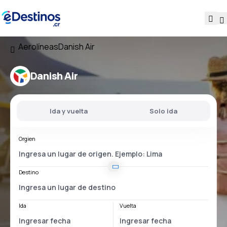
Aerolíneas
Danish Air
Danish Air
Ida y vuelta
Solo ida
Orgien
Destino
Ida
Vuelta