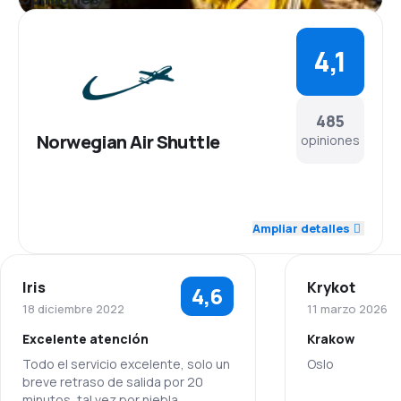
4,1
485
Norwegian Air Shuttle
opiniones
4,4
Personal
Ampliar detalles
4,2
Puntualidad
Iris
Krykot
4,6
4,3
Red de conexiones
18 diciembre 2022
11 marzo 2026
Excelente atención
Krakow
3,8
Precio del billete
Todo el servicio excelente, solo un
Oslo
breve retraso de salida por 20
4,0
Comodidad de viaje
minutos, tal vez por niebla...