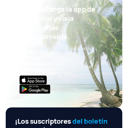
¡Eh! Descarga la app de
eDestinos y viaja
incluso más
cómodamente.
Nuevas ofertas cada día: vuelos,
vacaciones, escapadas
Cómoda gestión de reservas
¡Todo lo que importa, siempre al
alcance de tu mano!
¡Los suscriptores
del boletín