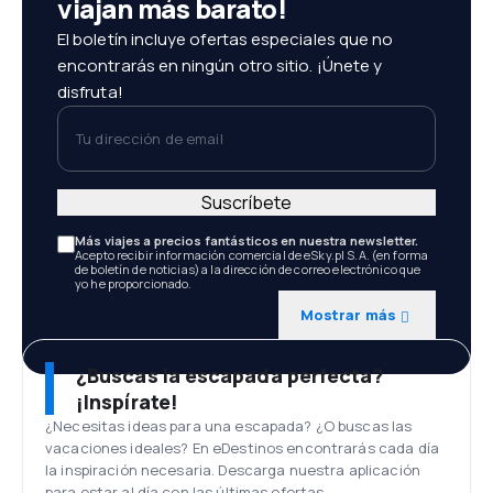
viajan más barato!
El boletín incluye ofertas especiales que no
encontrarás en ningún otro sitio. ¡Únete y
disfruta!
Tu dirección de email
Suscríbete
Más viajes a precios fantásticos en nuestra newsletter.
Acepto recibir información comercial de eSky.pl S.A. (en forma
de boletín de noticias) a la dirección de correo electrónico que
yo he proporcionado.
Mostrar más
¿Buscas la escapada perfecta?
¡Inspírate!
¿Necesitas ideas para una escapada? ¿O buscas las
vacaciones ideales? En eDestinos encontrarás cada día
la inspiración necesaria. Descarga nuestra aplicación
para estar al día con las últimas ofertas.