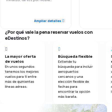
4,1
Transporte de equipaje
5,0
Personal
Ampliar detalles
3,4
Comidas
5,0
Puntualidad
¿Por qué vale la pena reservar vuelos con
5,0
Red de conexiones
eDestinos?
5,0
Precio del billete
La mayor oferta
Búsqueda flexible
4,0
Comodidad de viaje
de vuelos
Extiende tu
En unos segundos
búsqueda para incluir
4,0
Transporte de equipaje
tenemos los mejores
aeropuertos
vuelos para ti entre
cercanos y una
más de quinientas
elección flexible de
4,0
Comidas
líneas aéreas.
fechas para
encontrar la opción
más barata.