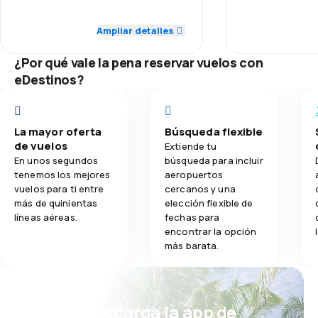
5,0
Puntualidad
Puntualidad
Ampliar detalles
3,4
Comidas
5,0
Red de conexiones
Red de conex
¿Por qué vale la pena reservar vuelos con
5,0
eDestinos?
Precio del billete
Precio del bill
5,0
Comodidad de viaje
Comodidad de
La mayor oferta
Búsqueda flexible
5,0
de vuelos
Transporte de equipaje
Extiende tu
Transporte de
En unos segundos
búsqueda para incluir
tenemos los mejores
aeropuertos
4,0
Comidas
vuelos para ti entre
cercanos y una
Comidas
más de quinientas
elección flexible de
líneas aéreas.
fechas para
encontrar la opción
más barata.
¡Eh! Descarga la app de