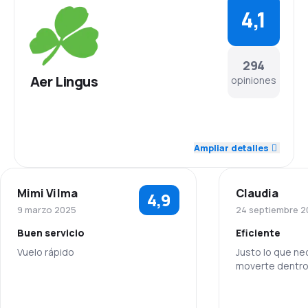
4,1
294
Aer Lingus
opiniones
4,4
Personal
Ampliar detalles
4,1
Puntualidad
Mimi Vilma
Claudia
4,9
4,2
Red de conexiones
9 marzo 2025
24 septiembre 2
Buen servicio
Eficiente
3,8
Precio del billete
Vuelo rápido
Justo lo que ne
moverte dentro
4,1
Comodidad de viaje
5,0
Personal
Personal
4,2
Transporte de equipaje