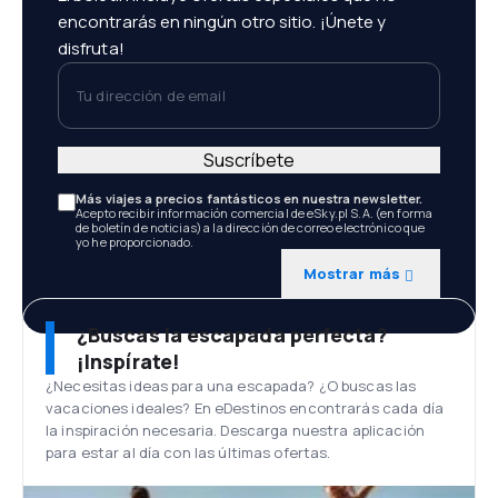
encontrarás en ningún otro sitio. ¡Únete y
disfruta!
Tu dirección de email
Suscríbete
Más viajes a precios fantásticos en nuestra newsletter.
Acepto recibir información comercial de eSky.pl S.A. (en forma
de boletín de noticias) a la dirección de correo electrónico que
yo he proporcionado.
Mostrar más
¿Buscas la escapada perfecta?
¡Inspírate!
¿Necesitas ideas para una escapada? ¿O buscas las
vacaciones ideales? En eDestinos encontrarás cada día
la inspiración necesaria. Descarga nuestra aplicación
para estar al día con las últimas ofertas.