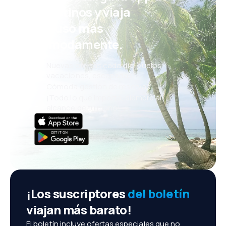
eDestinos y viaja
incluso más
cómodamente.
Nuevas ofertas cada día: vuelos,
vacaciones, escapadas
Cómoda gestión de reservas
¡Todo lo que importa, siempre al
alcance de tu mano!
¡Los suscriptores
del boletín
viajan más barato!
El boletín incluye ofertas especiales que no