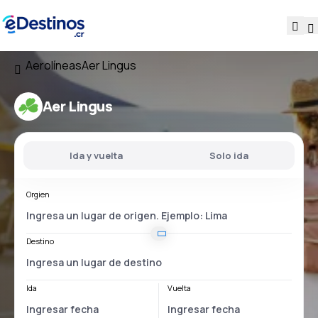
Aerolíneas
Aer Lingus
Aer Lingus
Ida y vuelta
Solo ida
Orgien
Destino
Ida
Vuelta