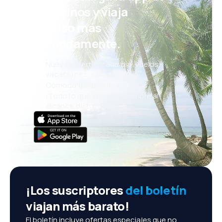
eDestinos y viaja
incluso más
cómodamente.
Nuevas ofertas cada día: vuelos,
vacaciones, escapadas
Cómoda gestión de reservas
¡Todo lo que importa, siempre al
alcance de tu mano!
¡Los suscriptores
del boletín
viajan más barato!
El boletín incluye ofertas especiales que no