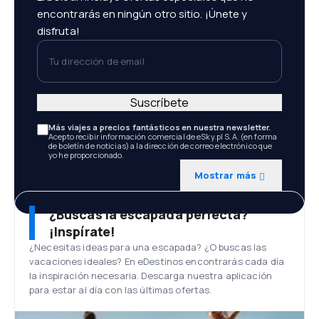
encontrarás en ningún otro sitio. ¡Únete y
disfruta!
Tu dirección de email
Suscríbete
Más viajes a precios fantásticos en nuestra newsletter.
Acepto recibir información comercial de eSky.pl S.A. (en forma
de boletín de noticias) a la dirección de correo electrónico que
yo he proporcionado.
Mostrar más
¿Buscas la escapada perfecta?
¡Inspírate!
¿Necesitas ideas para una escapada? ¿O buscas las
vacaciones ideales? En eDestinos encontrarás cada día
la inspiración necesaria. Descarga nuestra aplicación
para estar al día con las últimas ofertas.