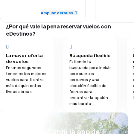
3,0
Red de conexiones
Red de conex
Ampliar detalles
3,2
Comidas
¿Por qué vale la pena reservar vuelos con
5,0
Precio del billete
Precio del bill
eDestinos?
4,0
Comodidad de viaje
Comodidad de
5,0
La mayor oferta
Búsqueda flexible
Transporte de equipaje
Transporte de
de vuelos
Extiende tu
En unos segundos
búsqueda para incluir
3,0
Comidas
tenemos los mejores
aeropuertos
vuelos para ti entre
cercanos y una
más de quinientas
elección flexible de
líneas aéreas.
fechas para
encontrar la opción
más barata.
¡Eh! Descarga la app de