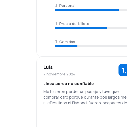
Personal
Precio del billete
Comidas
Luis
1
7 noviembre 2024
Linea aerea no confiable
Me hicieron perder un pasaje y tuve que
comprar otro porque durante dos largos m
ni eDestinos ni Flybondi fueron incapaces d
ayudar.
Para completar me cancelaron el vuelo de
Mendoza a Buenos Aires y rtuve que pagar 
nochje de Hotel en Mendoza y perder una