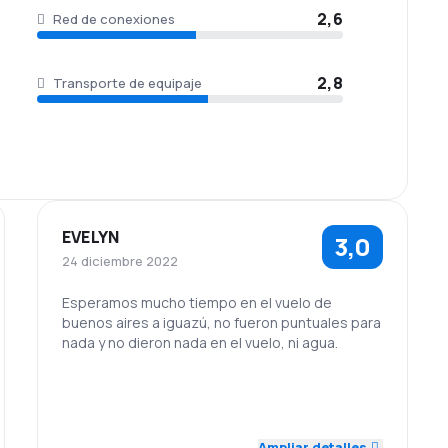
2,6
Red de conexiones
2,8
Transporte de equipaje
EVELYN
3,0
24 diciembre 2022
Esperamos mucho tiempo en el vuelo de
buenos aires a iguazú, no fueron puntuales para
nada y no dieron nada en el vuelo, ni agua.
5,0
2,0
Personal
Puntualidad
Red de
Precio del
3,0
3,0
Ampliar detalles