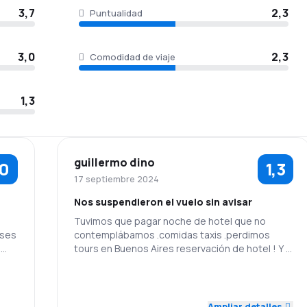
3,7
2,3
Puntualidad
3,0
2,3
Comodidad de viaje
1,3
guillermo dino
,0
1,3
17 septiembre 2024
Nos suspendieron el vuelo sin avisar
Tuvimos que pagar noche de hotel que no
eses
contemplábamos .comidas taxis .perdimos
e
tours en Buenos Aires reservación de hotel ! Y la
aerolínea Flybondi jamás dio la cara ni siquiera
una disculpa. Me pregunto qué hubiera pasado
2,0
1,0
Personal
Puntualidad
una
si hubiéramos perdido vuelo el conexión a
México hubiéramos tenido que pagar otros
Ampliar detalles