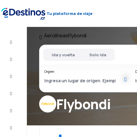
Tu plataforma de viaje
Aerolíneas
Flybondi
Vuelos
baratos
Ida y vuelta
Solo ida
Alojamientos
Orgien
D
Ofertas
Completa
el viaje
Flybondi
Inspiración
y consejos
Atención
al cliente