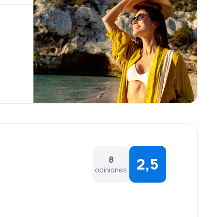
8
2,5
opiniones