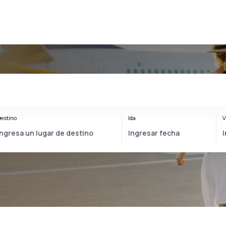
estino
Ida
V