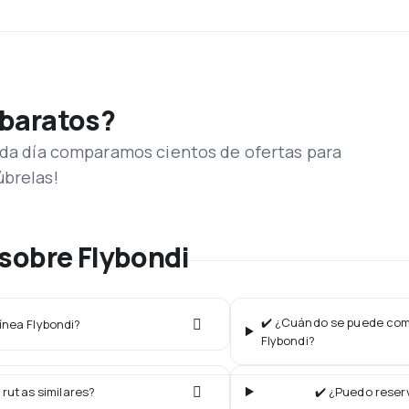
 baratos?
Cada día comparamos cientos de ofertas para
úbrelas!
sobre Flybondi
✔️ ¿Cuándo se puede comp
línea Flybondi?
Flybondi?
 rutas similares?
✔️ ¿Puedo reserv