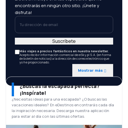
encontrarás en ningún otro sitio. ¡Únete y
disfruta!
Tu dirección de email
Suscríbete
Más viajes a precios fantásticos en nuestra newsletter.
Acepto recibir información comercial de eSky.pl S.A. (en forma
de boletín de noticias) a la dirección de correo electrónico que
yo he proporcionado.
Mostrar más
¿Buscas la escapada perfecta?
¡Inspírate!
¿Necesitas ideas para una escapada? ¿O buscas las
vacaciones ideales? En eDestinos encontrarás cada día
la inspiración necesaria. Descarga nuestra aplicación
para estar al día con las últimas ofertas.