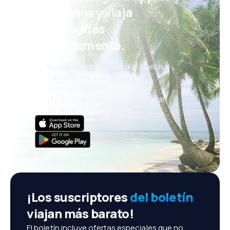
eDestinos y viaja
incluso más
cómodamente.
Nuevas ofertas cada día: vuelos,
vacaciones, escapadas
Cómoda gestión de reservas
¡Todo lo que importa, siempre al
alcance de tu mano!
¡Los suscriptores
del boletín
viajan más barato!
El boletín incluye ofertas especiales que no