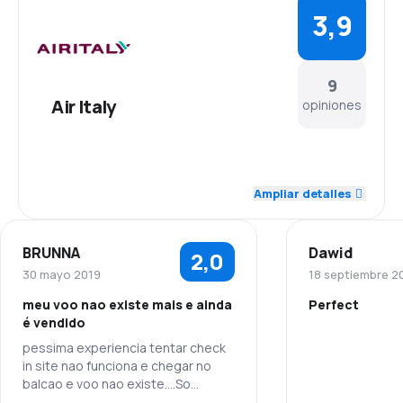
3,9
9
Air Italy
opiniones
4,3
Personal
Ampliar detalles
4,3
Puntualidad
BRUNNA
Dawid
2,0
4,3
Red de conexiones
30 mayo 2019
18 septiembre 2
meu voo nao existe mais e ainda
Perfect
3,4
Precio del billete
é vendido
pessima experiencia tentar check
Personal
4,0
Comodidad de viaje
in site nao funciona e chegar no
balcao e voo nao existe....So
Puntualidad
3,6
transtorno aborrecimentos e
Transporte de equipaje