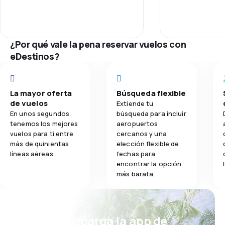
gastos nao previstos
Red de conex
3,5
Comidas
¿Por qué vale la pena reservar vuelos con
Precio del bill
eDestinos?
Comodidad de
La mayor oferta
Búsqueda flexible
Transporte de
de vuelos
Extiende tu
En unos segundos
búsqueda para incluir
Comidas
tenemos los mejores
aeropuertos
vuelos para ti entre
cercanos y una
más de quinientas
elección flexible de
líneas aéreas.
fechas para
encontrar la opción
más barata.
¡Eh! Descarga la app de