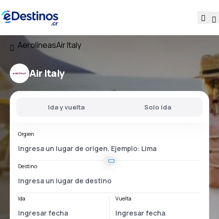
Aerolíneas
Air Italy
Air Italy
Ida y vuelta
Solo ida
Orgien
Destino
Ida
Vuelta