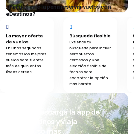
¿Por qué vale la pena reservar vuelos con
eDestinos?
La mayor oferta
Búsqueda flexible
de vuelos
Extiende tu
En unos segundos
búsqueda para incluir
tenemos los mejores
aeropuertos
vuelos para ti entre
cercanos y una
más de quinientas
elección flexible de
líneas aéreas.
fechas para
encontrar la opción
más barata.
¡Eh! Descarga la app de
eDestinos y viaja
incluso más