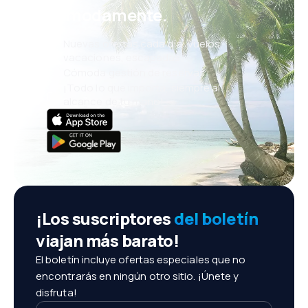
cómodamente.
Nuevas ofertas cada día: vuelos,
vacaciones, escapadas
Cómoda gestión de reservas
¡Todo lo que importa, siempre al
alcance de tu mano!
¡Los suscriptores
del boletín
viajan más barato!
El boletín incluye ofertas especiales que no
encontrarás en ningún otro sitio. ¡Únete y
disfruta!