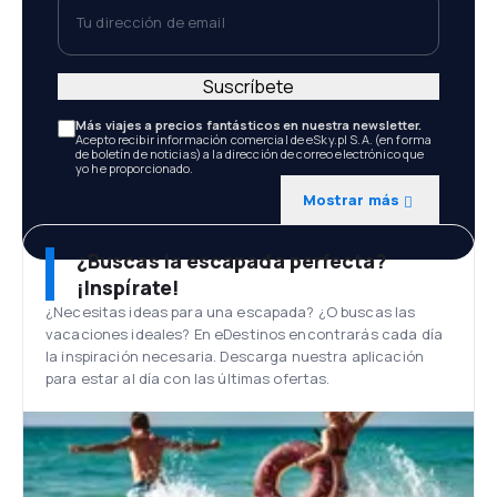
Tu dirección de email
Suscríbete
Más viajes a precios fantásticos en nuestra newsletter.
Acepto recibir información comercial de eSky.pl S.A. (en forma
de boletín de noticias) a la dirección de correo electrónico que
yo he proporcionado.
Mostrar más
¿Buscas la escapada perfecta?
¡Inspírate!
¿Necesitas ideas para una escapada? ¿O buscas las
vacaciones ideales? En eDestinos encontrarás cada día
la inspiración necesaria. Descarga nuestra aplicación
para estar al día con las últimas ofertas.