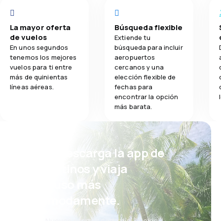
La mayor oferta
Búsqueda flexible
de vuelos
Extiende tu
En unos segundos
búsqueda para incluir
tenemos los mejores
aeropuertos
vuelos para ti entre
cercanos y una
más de quinientas
elección flexible de
líneas aéreas.
fechas para
encontrar la opción
más barata.
¡Eh! Descarga la app de
eDestinos y viaja
incluso más
cómodamente.
Nuevas ofertas cada día: vuelos,