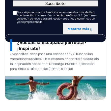
Suscríbete
Más viajes a precios fantásticos en nuestra newsletter.
Acepto recibir información comercial de eSky.pl S.A. (en forma
de boletín de noticias) a la dirección de correo electrónico que
yo he proporcionado.
Mostrar más
¿Buscas la escapada perfecta?
¡Inspírate!
¿Necesitas ideas para una escapada? ¿O buscas las
vacaciones ideales? En eDestinos encontrarás cada día
la inspiración necesaria. Descarga nuestra aplicación
para estar al día con las últimas ofertas.