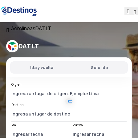
Aerolíneas
DAT LT
DAT LT
Ida y vuelta
Solo ida
Orgien
Destino
Ida
Vuelta