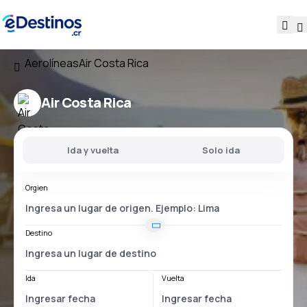
Aerolíneas
Air Costa Rica
Air Costa Rica
Ida y vuelta
Solo ida
Orgien
Destino
Ida
Vuelta