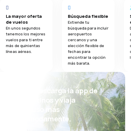
La mayor oferta
Búsqueda flexible
de vuelos
Extiende tu
En unos segundos
búsqueda para incluir
tenemos los mejores
aeropuertos
vuelos para ti entre
cercanos y una
más de quinientas
elección flexible de
líneas aéreas.
fechas para
encontrar la opción
más barata.
¡Eh! Descarga la app de
eDestinos y viaja
incluso más
cómodamente.
Nuevas ofertas cada día: vuelos,