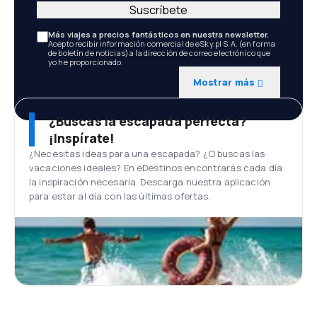
Suscríbete
Más viajes a precios fantásticos en nuestra newsletter.
Acepto recibir información comercial de eSky.pl S.A. (en forma
de boletín de noticias) a la dirección de correo electrónico que
yo he proporcionado.
Mostrar más
¿Buscas la escapada perfecta?
¡Inspírate!
¿Necesitas ideas para una escapada? ¿O buscas las
vacaciones ideales? En eDestinos encontrarás cada día
la inspiración necesaria. Descarga nuestra aplicación
para estar al día con las últimas ofertas.