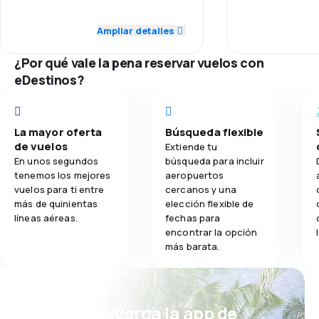
Puntualidad
3,0
Red de conexiones
Ampliar detalles
3,5
Comidas
Red de conex
3,0
Precio del billete
¿Por qué vale la pena reservar vuelos con
eDestinos?
Precio del bill
2,0
Comodidad de viaje
Comodidad de
5,0
Transporte de equipaje
La mayor oferta
Búsqueda flexible
de vuelos
Transporte de
Extiende tu
1,0
Comidas
En unos segundos
búsqueda para incluir
tenemos los mejores
aeropuertos
Comidas
vuelos para ti entre
cercanos y una
más de quinientas
elección flexible de
líneas aéreas.
fechas para
encontrar la opción
más barata.
¡Eh! Descarga la app de