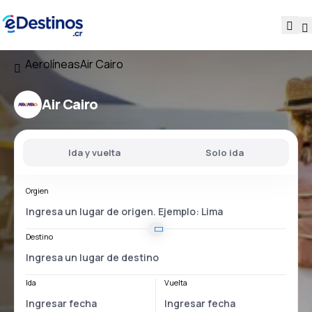
Aerolíneas
Air Cairo
Air Cairo
Ida y vuelta
Solo ida
Orgien
Destino
Ida
Vuelta