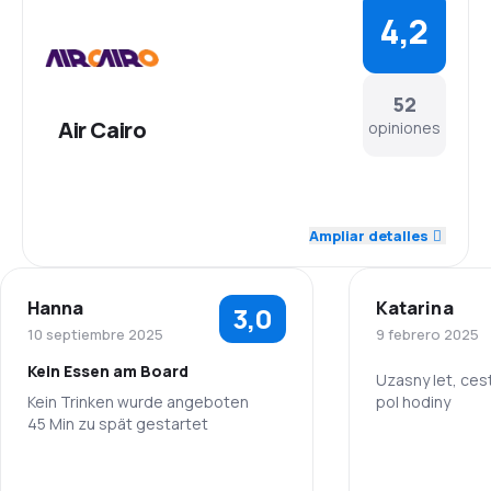
4,2
52
Air Cairo
opiniones
4,6
Personal
Ampliar detalles
4,2
Puntualidad
Hanna
Katarina
3,0
4,3
Red de conexiones
10 septiembre 2025
9 febrero 2025
Kein Essen am Board
3,9
Precio del billete
Uzasny let, cest
Kein Trinken wurde angeboten
pol hodiny
45 Min zu spät gestartet
4,1
Comodidad de viaje
Personal
5,0
Personal
4,5
Transporte de equipaje