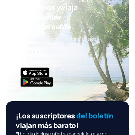
eDestinos y viaja
incluso más
cómodamente.
Nuevas ofertas cada día: vuelos,
vacaciones, escapadas
Cómoda gestión de reservas
¡Todo lo que importa, siempre al
alcance de tu mano!
¡Los suscriptores
del boletín
viajan más barato!
El boletín incluye ofertas especiales que no