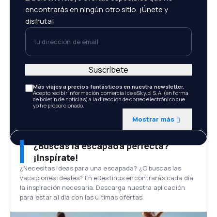
encontrarás en ningún otro sitio. ¡Únete y
disfruta!
Tu dirección de email
Suscríbete
Más viajes a precios fantásticos en nuestra newsletter.
Acepto recibir información comercial de eSky.pl S.A. (en forma
de boletín de noticias) a la dirección de correo electrónico que
yo he proporcionado.
Mostrar más
¿Buscas la escapada perfecta?
¡Inspírate!
¿Necesitas ideas para una escapada? ¿O buscas las
vacaciones ideales? En eDestinos encontrarás cada día
la inspiración necesaria. Descarga nuestra aplicación
para estar al día con las últimas ofertas.