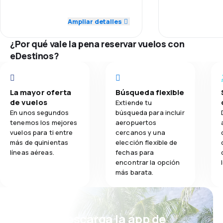
Personal
3,0
Puntualidad
Ampliar detalles
3,5
Comidas
Puntualidad
4,0
Red de conexiones
¿Por qué vale la pena reservar vuelos con
Red de conex
5,0
eDestinos?
Precio del billete
Precio del bill
4,0
Comodidad de viaje
La mayor oferta
Búsqueda flexible
Comodidad de
3,0
de vuelos
Transporte de equipaje
Extiende tu
En unos segundos
búsqueda para incluir
tenemos los mejores
aeropuertos
3,0
Comidas
vuelos para ti entre
cercanos y una
más de quinientas
elección flexible de
líneas aéreas.
fechas para
encontrar la opción
más barata.
¡Eh! Descarga la app de