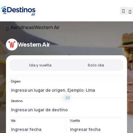
Aerolíneas
Western Air
Western Air
Ida y vuelta
Solo ida
Orgien
Destino
Ida
Vuelta