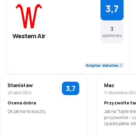
3,7
3
Western Air
opiniones
4,3
Personal
Ampliar detalles
3,0
Puntualidad
Stanisław
Mac
3,7
3,7
Red de conexiones
29 abril 2014
11 diciembre 201
Ocena dobra
Przyzwoite tani
4,0
Precio del billete
Ok jak na te koszty.
Jak na "tanie lin
przyzwoicie - c
3,7
Comodidad de viaje
i punktualnie. 
4,0
Personal
planować podró
3,5
usatysfakcjono
Transporte de equipaje