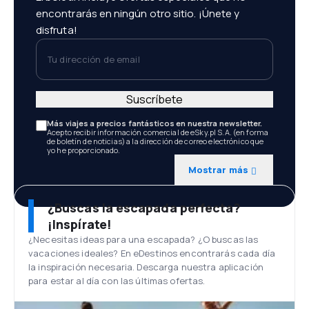
encontrarás en ningún otro sitio. ¡Únete y
disfruta!
Tu dirección de email
Suscríbete
Más viajes a precios fantásticos en nuestra newsletter.
Acepto recibir información comercial de eSky.pl S.A. (en forma
de boletín de noticias) a la dirección de correo electrónico que
yo he proporcionado.
Mostrar más
¿Buscas la escapada perfecta?
¡Inspírate!
¿Necesitas ideas para una escapada? ¿O buscas las
vacaciones ideales? En eDestinos encontrarás cada día
la inspiración necesaria. Descarga nuestra aplicación
para estar al día con las últimas ofertas.