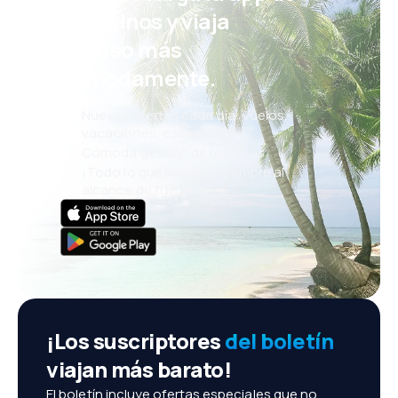
eDestinos y viaja
incluso más
cómodamente.
Nuevas ofertas cada día: vuelos,
vacaciones, escapadas
Cómoda gestión de reservas
¡Todo lo que importa, siempre al
alcance de tu mano!
¡Los suscriptores
del boletín
viajan más barato!
El boletín incluye ofertas especiales que no