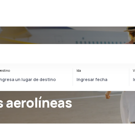
estino
Ida
V
 aerolíneas