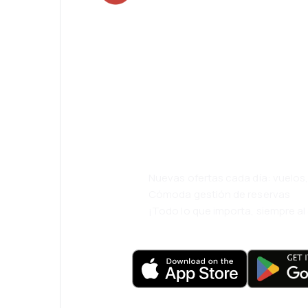
¡Eh! Descarga l
eDestinos y via
cómodamente.
Nuevas ofertas cada día: vuelo
Cómoda gestión de reservas
¡Todo lo que importa, siempre a