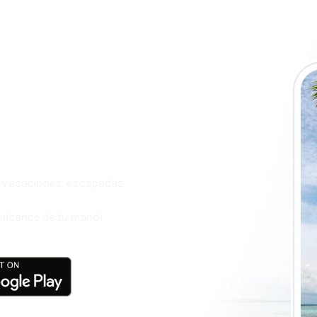
a app de
ja incluso más
s, vacaciones, escapadas
l alcance de tu mano!