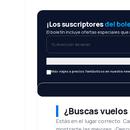
¡Los suscriptores
del bol
El boletín incluye ofertas especiales que
Tu dirección de email
Más viajes a precios fantásticos en nuestra new
¿Buscas vuelos
Estás en el lugar correcto. 
mostrarte las mejores. ¡Desc