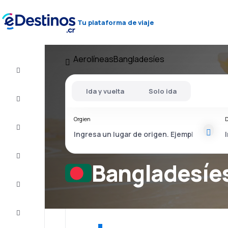
Tu plataforma de viaje
Aerolíneas
Bangladesíes
Vuelos
baratos
Ida y vuelta
Solo ida
Alojamientos
Orgien
D
Ofertas
Completa
el viaje
Bangladesíes
Inspiración
y consejos
Atención
al cliente