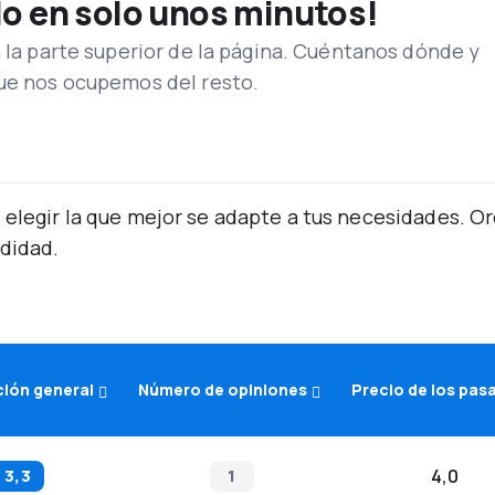
lo en solo unos minutos!
n la parte superior de la página. Cuéntanos dónde y
que nos ocupemos del resto.
 elegir la que mejor se adapte a tus necesidades. 
didad.
ción general
Número de opiniones
Precio de los pas
3,3
1
4,0