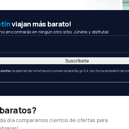
etín
viajan más barato!
 no encontrarás en ningún otro sitio. ¡Únete y disfruta!
Suscríbete
sletter.
Acepto recibir información comercial de eSky.pl S.A. (en forma de boletín de not
 baratos?
Cada día comparamos cientos de ofertas para
úbrelas!