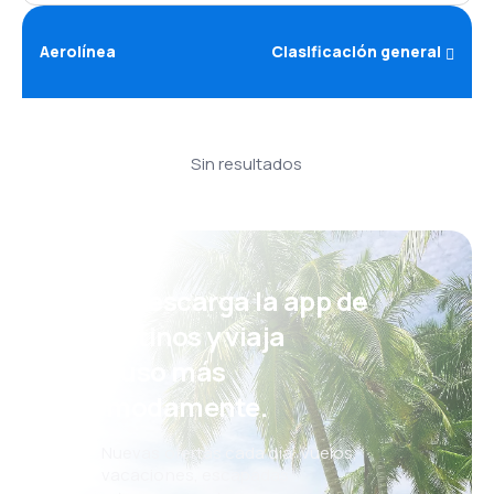
Aerolínea
Clasificación general
Sin resultados
¡Eh! Descarga la app de
eDestinos y viaja
incluso más
cómodamente.
Nuevas ofertas cada día: vuelos,
vacaciones, escapadas