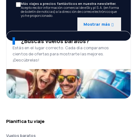
Más viajes a precios fantásticos en nuestra newsletter.
Acepto recibir información comercial de eSky.pl S.A. (en forma
de boletín de noticias) a la dirección de correo electrónico que
yo he proporcionado.
Mostrar más
¿Buscas vuelos baratos?
Estás en el lugar correcto. Cada día comparamos
cientos de ofertas para mostrarte las mejores.
¡Descúbrelas!
Planifica tu viaje
Vuelos baratos