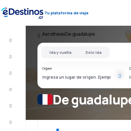
Tu plataforma de viaje
Aerolíneas
De guadalupe
Vuelos
baratos
Ida y vuelta
Solo ida
Alojamientos
Orgien
D
Ofertas
Completa
el viaje
De guadalupe
Inspiración
y consejos
Atención
al cliente