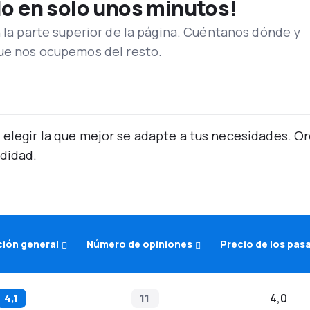
lo en solo unos minutos!
n la parte superior de la página. Cuéntanos dónde y
que nos ocupemos del resto.
 elegir la que mejor se adapte a tus necesidades. 
didad.
ción general
Número de opiniones
Precio de los pas
4,1
11
4,0