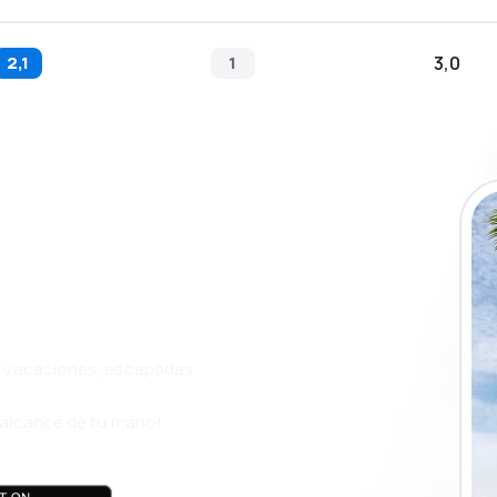
2,1
1
3,0
a app de
ja incluso más
s, vacaciones, escapadas
l alcance de tu mano!