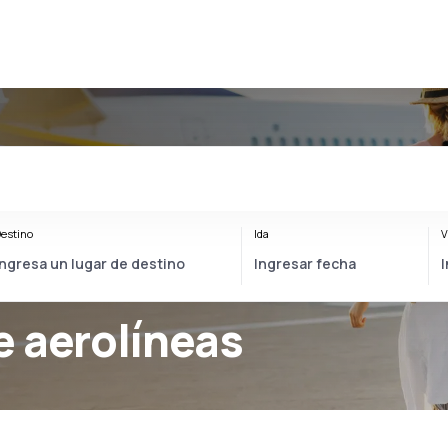
estino
Ida
V
 aerolíneas