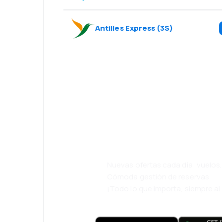
Antilles Express
(
3S
)
¡Eh! Descarga l
eDestinos y via
cómodamente.
Nuevas ofertas cada día: vuelo
Cómoda gestión de reservas
¡Todo lo que importa, siempre a