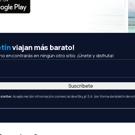
etín
viajan más barato!
 no encontrarás en ningún otro sitio. ¡Únete y disfruta!
Suscríbete
sletter.
Acepto recibir información comercial de eSky.pl S.A. (en forma de boletín de not