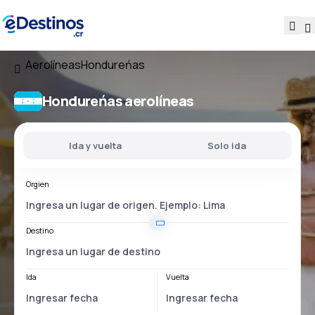
Aerolíneas
Hondureńas
Hondureńas aerolíneas
Ida y vuelta
Solo ida
Orgien
Destino
Ida
Vuelta