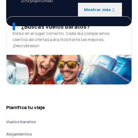
yo he proporcionado.
Mostrar más
¿Buscas vuelos baratos?
Estás en el lugar correcto. Cada día comparamos
cientos de ofertas para mostrarte las mejores.
¡Descúbrelas!
Planifica tu viaje
Vuelos baratos
Alojamientos