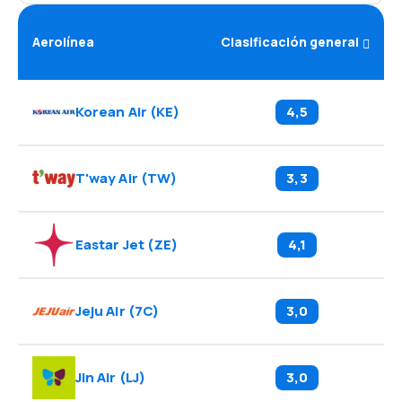
Aerolínea
Clasificación general
Korean Air
(
KE
)
4,5
T'way Air
(
TW
)
3,3
Eastar Jet
(
ZE
)
4,1
Jeju Air
(
7C
)
3,0
Jin Air
(
LJ
)
3,0