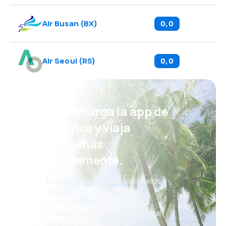
Air Busan
(
BX
)
0,0
Air Seoul
(
RS
)
0,0
¡Eh! Descarga la app de
eDestinos y viaja
incluso más
cómodamente.
Nuevas ofertas cada día: vuelos,
vacaciones, escapadas
Cómoda gestión de reservas
¡Todo lo que importa, siempre al
alcance de tu mano!