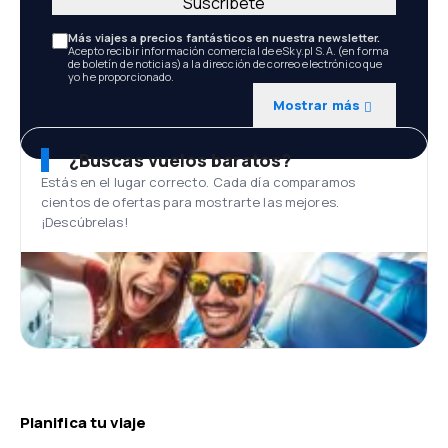
Suscríbete
Más viajes a precios fantásticos en nuestra newsletter.
Acepto recibir información comercial de eSky.pl S.A. (en forma
de boletín de noticias) a la dirección de correo electrónico que
yo he proporcionado.
Mostrar más
¿Buscas vuelos baratos?
Estás en el lugar correcto. Cada día comparamos
cientos de ofertas para mostrarte las mejores.
¡Descúbrelas!
Planifica tu viaje