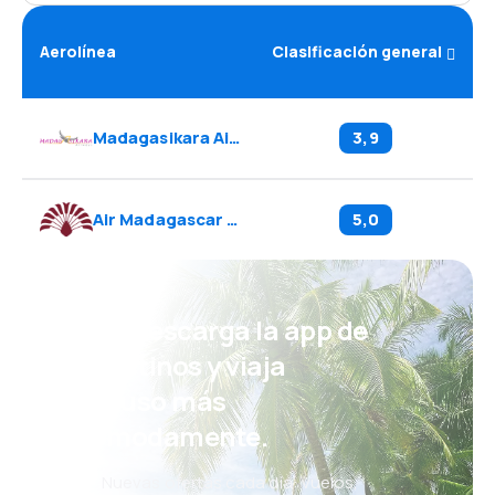
Aerolínea
Clasificación general
Madagasikara Airways
(
7D
)
3,9
Air Madagascar
(
MD
)
5,0
¡Eh! Descarga la app de
eDestinos y viaja
incluso más
cómodamente.
Nuevas ofertas cada día: vuelos,