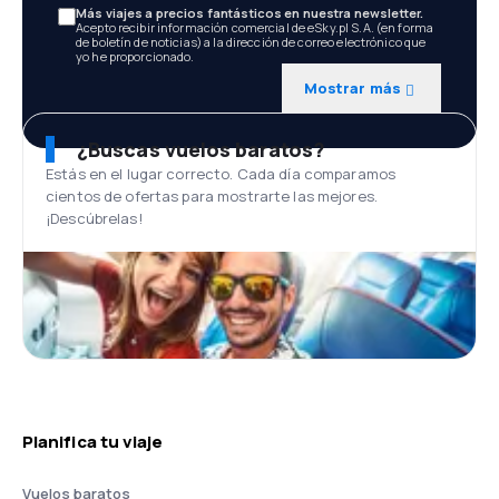
Más viajes a precios fantásticos en nuestra newsletter.
Acepto recibir información comercial de eSky.pl S.A. (en forma
de boletín de noticias) a la dirección de correo electrónico que
yo he proporcionado.
Mostrar más
¿Buscas vuelos baratos?
Estás en el lugar correcto. Cada día comparamos
cientos de ofertas para mostrarte las mejores.
¡Descúbrelas!
Planifica tu viaje
Vuelos baratos