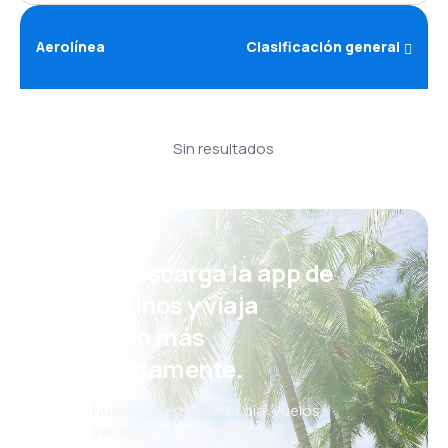
Aerolínea
Clasificación general
Sin resultados
¡Eh! Descarga la app de
eDestinos y viaja
incluso más
cómodamente.
Nuevas ofertas cada día: vuelos,
vacaciones, escapadas