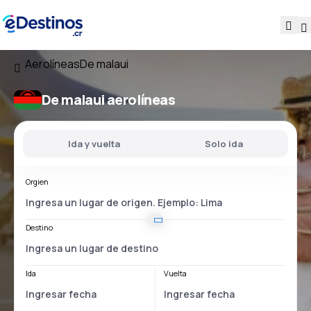
Aerolíneas
De malaui
De malaui aerolíneas
Ida y vuelta
Solo ida
Orgien
Destino
Ida
Vuelta