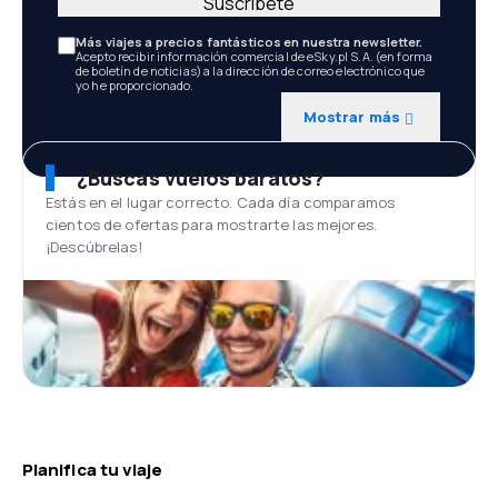
Suscríbete
Más viajes a precios fantásticos en nuestra newsletter.
Acepto recibir información comercial de eSky.pl S.A. (en forma
de boletín de noticias) a la dirección de correo electrónico que
yo he proporcionado.
Mostrar más
¿Buscas vuelos baratos?
Estás en el lugar correcto. Cada día comparamos
cientos de ofertas para mostrarte las mejores.
¡Descúbrelas!
Planifica tu viaje