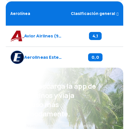
Aerolínea
Clasificación general
Avior Airlines
(
9V
)
4,1
Aerolineas Estelar
(
ES
)
0,0
¡Eh! Descarga la app de
eDestinos y viaja
incluso más
cómodamente.
Nuevas ofertas cada día: vuelos,