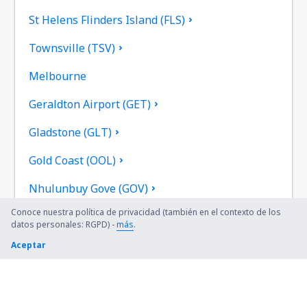
St Helens Flinders Island (FLS)
Townsville (TSV)
Melbourne
Geraldton Airport (GET)
Gladstone (GLT)
Gold Coast (OOL)
Nhulunbuy Gove (GOV)
Conoce nuestra política de privacidad (también en el contexto de los
Grafton Airport (GFN)
datos personales: RGPD) -
más
.
Hamilton Island (HTI)
Aceptar
Griffith (GFF)
Groote Eylandt Airport (GTE)