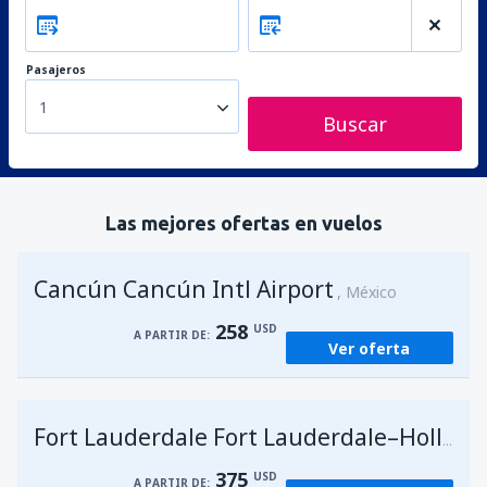
Pasajeros
1
Buscar
Las mejores ofertas en vuelos
Cancún Cancún Intl Airport
México
258
USD
A PARTIR DE:
Ver oferta
Fort Lauderdale Fort Lauderdale–Hollywood Intl Airport
375
USD
A PARTIR DE: