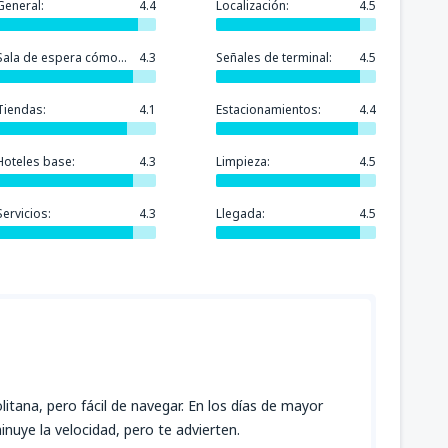
General:
4.4
Localización:
4.5
Sala de espera cómoda:
4.3
Señales de terminal:
4.5
Tiendas:
4.1
Estacionamientos:
4.4
Hoteles base:
4.3
Limpieza:
4.5
Servicios:
4.3
Llegada:
4.5
tana, pero fácil de navegar. En los días de mayor
inuye la velocidad, pero te advierten.