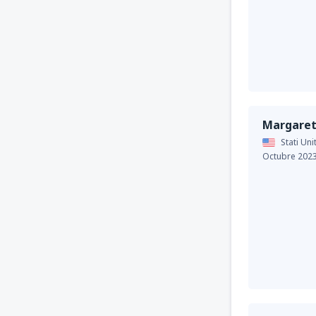
Margare
Stati Uni
Octubre 202