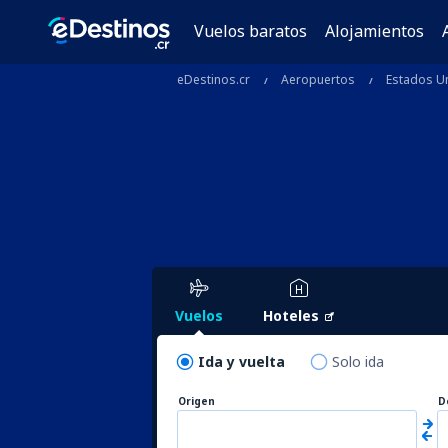
Vuelos baratos
Alojamientos
eDestinos.cr
Aeropuertos
Estados U
Vuelos
Hoteles
Ida y vuelta
Solo ida
Origen
D