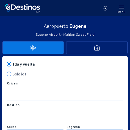
Menú
Aeropuerto
Eugene
Eugene Airport - Mahlon Sweet Field
Ida y vuelta
Solo ida
Origen
Destino
Salida
Regreso