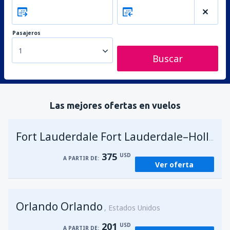
Pasajeros
1
Buscar
Las mejores ofertas en vuelos
Fort Lauderdale Fort Lauderdale–Hollywood Intl Airport
375
USD
A PARTIR DE:
Ver oferta
Orlando Orlando
Estados Unidos
201
USD
A PARTIR DE: