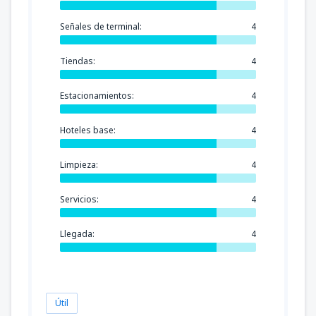
Señales de terminal:
4
Tiendas:
4
Estacionamientos:
4
Hoteles base:
4
Limpieza:
4
Servicios:
4
Llegada:
4
Útil