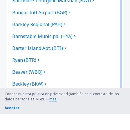
Baltimore Thurgood Marshall (BWI)
Bangor Intl Airport (BGR)
Barkley Regional (PAH)
Barnstable Municipal (HYA)
Barter Island Apt. (BTI)
Ryan (BTR)
Beaver (WBQ)
Beckley (BKW)
Conoce nuestra política de privacidad (también en el contexto de los
Bellingham Intl Airport (BLI)
datos personales: RGPD) -
más
.
Bemidji Regional Airport (BJI)
Aceptar
Bert Mooney (BTM)