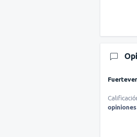
Op
Fuerteve
Calificaci
opinione