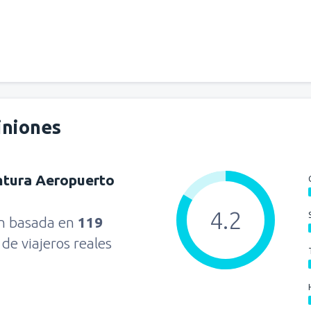
iniones
ntura Aeropuerto
4.2
ón basada en
119
s
de viajeros reales