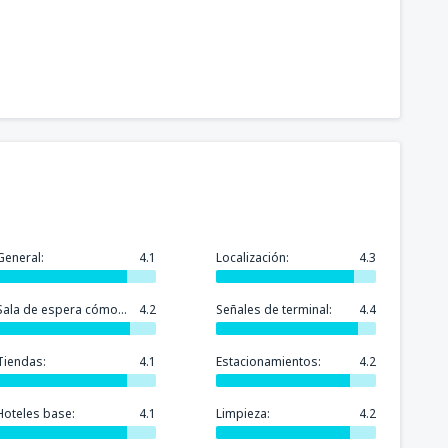
General:
4.1
Localización:
4.3
Sala de espera cómoda:
4.2
Señales de terminal:
4.4
Tiendas:
4.1
Estacionamientos:
4.2
Hoteles base:
4.1
Limpieza:
4.2