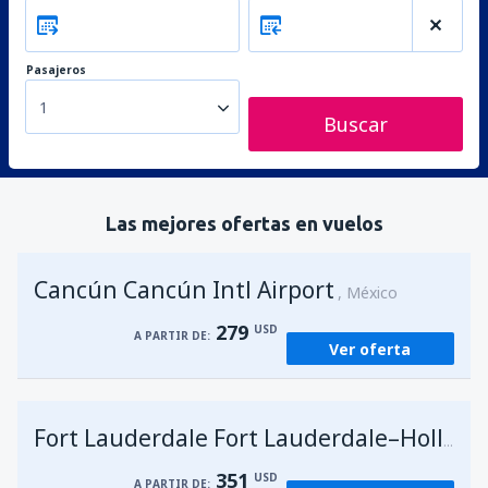
Pasajeros
1
Buscar
Las mejores ofertas en vuelos
Cancún Cancún Intl Airport
México
279
USD
A PARTIR DE:
Ver oferta
Fort Lauderdale Fort Lauderdale–Hollywood Intl Airport
351
USD
A PARTIR DE: