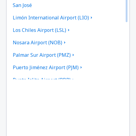
San José
Limón International Airport (LIO)
Los Chiles Airport (LSL)
Nosara Airport (NOB)
Palmar Sur Airport (PMZ)
Puerto Jiménez Airport (PJM)
Punta Islita Airport (PBP)
Aeropuerto de Quepos La Managua (XQP)
Tamarindo Airport (TNO)
Tambor Airport (TMU)
San José